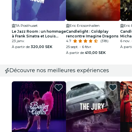
7A Posthuset
Eric Ericsonhallen
Eric
Le Jazz Room : un hommage
Candlelight : Coldplay
Candl
à Frank Sinatra et Louis
rencontre Imagine Dragons
Micha
Armstrong
23 janv.
4.7
(318)
6 nov. 
À partir de
320,00 SEK
25 sept. - 6 févr.
À part
À partir de
410,00 SEK
Découvre nos meilleures expériences