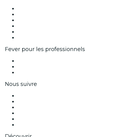
Fever Zone
Publiez votre événement
Événements d'entreprise et avantages
Programme d'affiliation
Programme d'ambassadeurs et d'influenceurs
Partenariats avec des marques
Fever pour les professionnels
Événements privés et billets de groupe
Avantages pour les entreprises
Coupons et cartes cadeaux pour les entreprises
Nous suivre
Facebook
X (Twitter)
Instagram
TikTok
LinkedIn
Youtube
Découvrir