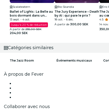
Scalateatern
Bio Skandia
Eric
Ballet of Lights : La Belle au
The Jury Experience – Death
The J
bois dormant dans un
by AI : qui paie le prix ?
au cœ
spectacle étincelant
13 sept. - 4 oct.
18 oct. - 6 déc.
Orléa
4.5
À partir de
300,00 SEK
14 nov. 
Jusqu'à 20 % de réduction
À partir de
255,00 SEK
350,0
204,00 SEK
Catégories similaires
The Jazz Room
Événements musicaux
Con
À propos de Fever
Presse
Travailler chez Fever
Cartes-cadeaux
Centre d'aide
Collaborer avec nous