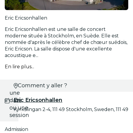
Eric Ericsonhallen
Eric Ericsonhallen est une salle de concert
moderne située à Stockholm, en Suède. Elle est
nommée d'après le célèbre chef de chœur suédois,
Eric Ericson. La salle dispose d'une excellente
acoustique e...
En lire plus...
Choisis
Comment y aller ?
une
Eric Ericsonhallen
date
ou une
Kyrkslingan 2-4, 111 49 Stockholm, Sweden, 111 49
session
Admission