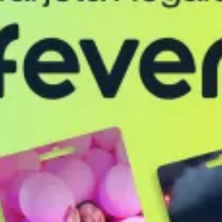
restaurantes
cine