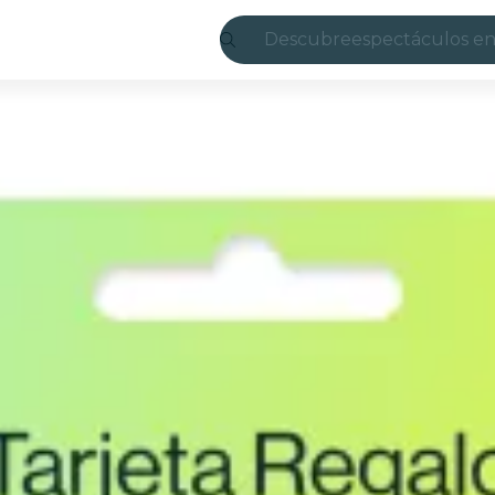
Descubre
espectáculos en
Madrid
candlelight
Londres
experiencias y 
São Paulo
exposiciones
Seúl
recorridos por l
conciertos