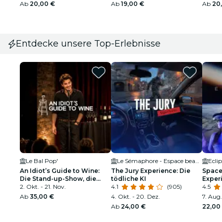
Ab
20,00 €
Ab
19,00 €
Ab
20
Entdecke unsere Top-Erlebnisse
Le Bal Pop'
Le Sémaphore - Espace beaulieu
Ecli
An Idiot’s Guide to Wine:
The Jury Experience: Die
Space 
Die Stand-up-Show, die
tödliche KI
Exper
dich auf Partys interessant
2. Okt. - 21. Nov.
4.1
(905)
4.5
macht
Ab
35,00 €
4. Okt. - 20. Dez.
7. Aug.
Ab
24,00 €
22,00