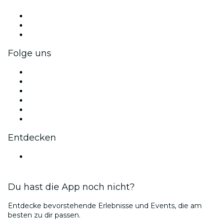
Privatveranstaltungen & Gruppentickets
Firmenvorteile
Firmengeschenkkarten und -gutscheine
Folge uns
Facebook
X (Twitter)
Instagram
TikTok
LinkedIn
YouTube
Entdecken
Veranstaltungsorte in Nantes
Du hast die App noch nicht?
Entdecke bevorstehende Erlebnisse und Events, die am
besten zu dir passen.