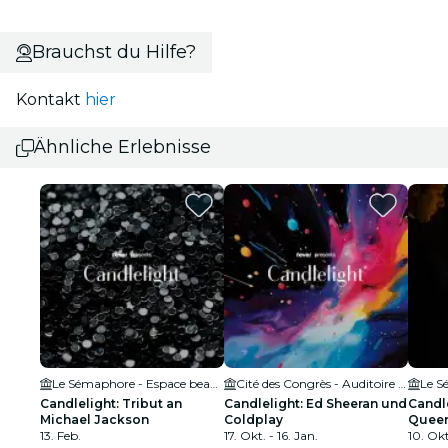
Brauchst du Hilfe?
Kontakt
hier
Ähnliche Erlebnisse
Le Sémaphore - Espace beaulieu
Cité des Congrès - Auditoire 450
Candlelight: Tribut an
Candlelight: Ed Sheeran und
Candle
Michael Jackson
Coldplay
Quee
13. Feb.
17. Okt. - 16. Jan.
10. Okt