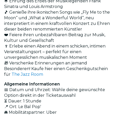
🌟 Ehrung des Erbes der Musiklegenden Frank
Sinatra und Louis Armstrong
🎵 Genieße ihre ikonischen Songs wie „Fly Me to the
Moon“ und „What a Wonderful World“, neu
interpretiert in einem kraftvollen Konzert zu Ehren
dieser beiden renommierten Künstler
❤️ Feiere ihren unbezahlbaren Beitrag zur Musik,
Kultur und Gesellschaft
🍷 Erlebe einen Abend in einem schicken, intimen
Veranstaltungsort – perfekt für einen
unvergesslichen musikalischen Moment
🎁 Verschenke Erinnerungen an jemand
Besonderen! Kaufe hier einen Geschenkgutschein
für
The Jazz Room
Allgemeine Informationen
📅 Datum und Uhrzeit: Wähle deine gewünschte
Option direkt in der Ticketauswahl
⏳ Dauer: 1 Stunde
📍 Ort: Le Bal Pop'
🚘 Mobilitätspartner: Uber