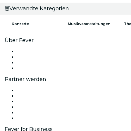
Verwandte Kategorien
Konzerte
Musikveranstaltungen
The
Über Fever
Presse
Wir stellen ein!
Geschenkgutscheine
Hilfe-Center
Partner werden
Fever Zone
Veröffentliche dein Event
Firmenevents & -vorteile
Affiliate-Programm
Botschafter & Influencer-Programm
Markenpartnerschaften
Fever for Business