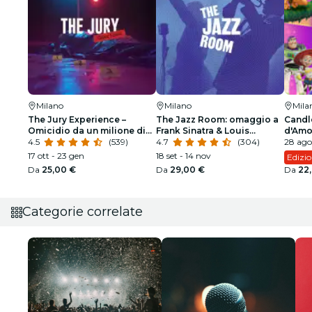
Milano
Milano
Mila
The Jury Experience –
The Jazz Room: omaggio a
Candl
Omicidio da un milione di
Frank Sinatra & Louis
d'Amo
dollari
4.5
(539)
Armstrong
4.7
(304)
28 ago 
17 ott - 23 gen
18 set - 14 nov
Edizio
Da
25,00 €
Da
29,00 €
Da
22
Categorie correlate