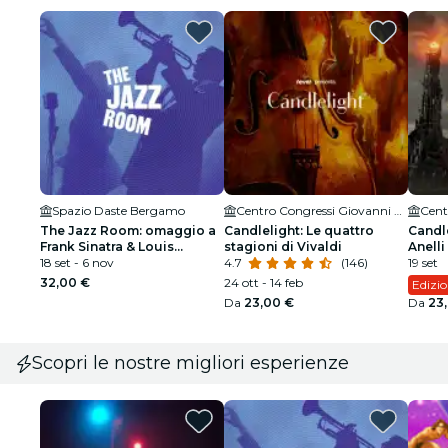
Spazio Daste Bergamo
Centro Congressi Giovanni XXIII
The Jazz Room: omaggio a
Candlelight: Le quattro
Candle
Frank Sinatra & Louis
stagioni di Vivaldi
Anelli
Armstrong
18 set - 6 nov
4.7
(146)
19 set
32,00 €
24 ott - 14 feb
Edizio
Da
23,00 €
Da
23
Scopri le nostre migliori esperienze