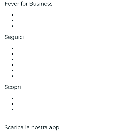
Fever for Business
Eventi privati e biglietti di gruppo
Benefit aziendali
Gift card e voucher aziendali
Seguici
Facebook
X (Twitter)
Instagram
TikTok
LinkedIn
Youtube
Scopri
Luoghi a Bergamo
Italia
San Valentino
Scarica la nostra app