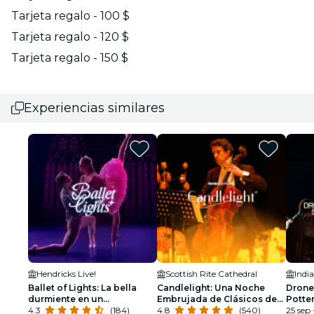
Tarjeta regalo - 100 $
Tarjeta regalo - 120 $
Tarjeta regalo - 150 $
Experiencias similares
Hendricks Live!
Scottish Rite Cathedral
Ballet of Lights: La bella
Candlelight: Una Noche
Drone
durmiente en un
Embrujada de Clásicos de
Potte
espectáculo deslumbrante
4.3
(184)
Halloween
4.8
(540)
25 sep 