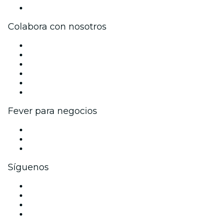
Centro de asistencia
Colabora con nosotros
Gestiona tu evento
Publica tu evento
Eventos y beneficios para empresas
Programa de Afiliados
Programa de embajadores e influencers
Colaboraciones de marca
Fever para negocios
Eventos privados y entradas de grupo
Beneficios corporativos
Tarjetas y cupones de regalo corporativos
Síguenos
Facebook
X (Twitter)
Instagram
TikTok