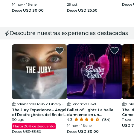
14 nov - 16 ene
29 oct
Desde
Desde
USD 30.00
Desde
USD 25.50
Descubre nuestras experiencias destacadas
Indianapolis Public Library - Clowes Auditorium
Hendricks Live!
Tink
The Jury Experience – Angel
Ballet of Lights: La bella
The Id
of Death: ¿Antes del fin del
durmiente en un
Comed
día?
30 ago
espectáculo deslumbrante
4.3
(184)
11 sep 
14 nov - 16 ene
USD 7
Hasta 20% de descuento
Desde
USD 33.50
Desde
USD 30.00