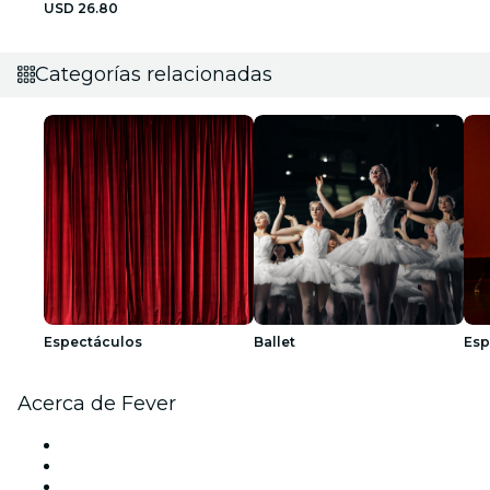
USD 26.80
Categorías relacionadas
Espectáculos
Ballet
Esp
Acerca de Fever
Prensa
Únete al equipo
Tarjetas Regalo