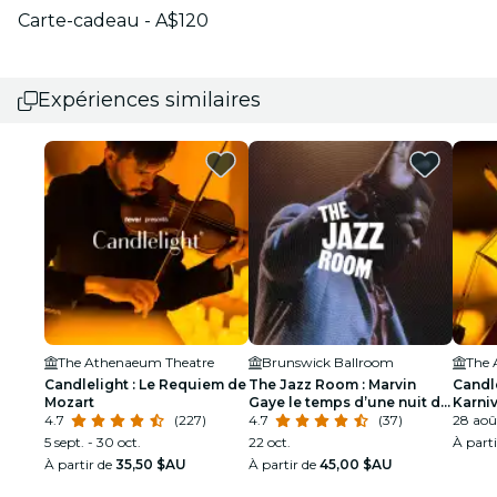
Carte-cadeau - A$120
Expériences similaires
The Athenaeum Theatre
Brunswick Ballroom
The 
Candlelight : Le Requiem de
The Jazz Room : Marvin
Candl
Mozart
Gaye le temps d’une nuit de
Karni
4.7
(227)
soul
4.7
(37)
28 aoû
5 sept. - 30 oct.
22 oct.
À part
À partir de
35,50 $AU
À partir de
45,00 $AU