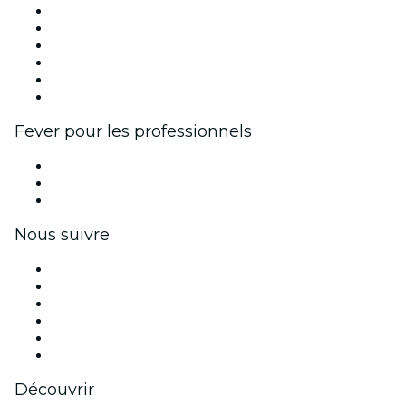
Fever Zone
Publiez votre événement
Événements d'entreprise et avantages
Programme d'affiliation
Programme d'ambassadeurs et d'influenceurs
Partenariats avec des marques
Fever pour les professionnels
Événements privés et billets de groupe
Avantages pour les entreprises
Coupons et cartes cadeaux pour les entreprises
Nous suivre
Facebook
X (Twitter)
Instagram
TikTok
LinkedIn
Youtube
Découvrir