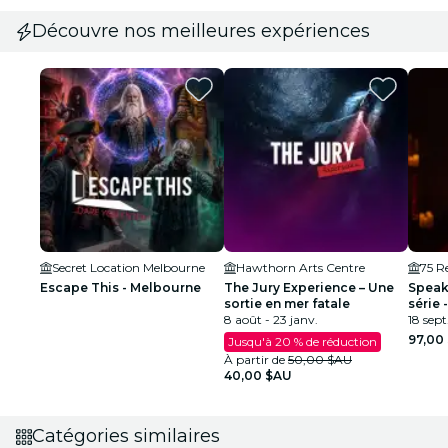
Découvre nos meilleures expériences
Secret Location Melbourne
Hawthorn Arts Centre
75 Re
Escape This - Melbourne
The Jury Experience – Une
Speak
sortie en mer fatale
série
8 août - 23 janv.
18 sept.
97,00
Jusqu'à 20 % de réduction
À partir de
50,00 $AU
40,00 $AU
Catégories similaires