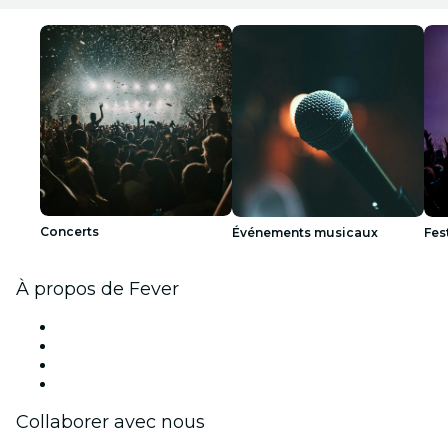
Concerts
Événements musicaux
Fes
À propos de Fever
Presse
Travailler chez Fever
Cartes-cadeaux
Centre d'aide
Collaborer avec nous