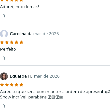
Adorei,lindo demais!
Carolina d.
mar. de 2026
Perfeito
Eduarda H.
mar. de 2026
Acredito que seria bom manter a ordem de apresentação
Show incrível, parabéns 👏🏻👏🏻