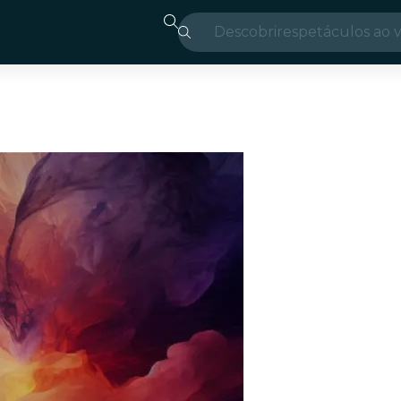
Descobrir
espetáculos ao v
Madrid
Candlelight
Londres
experiências e c
São Paulo
exposições
Seul
city tours
shows