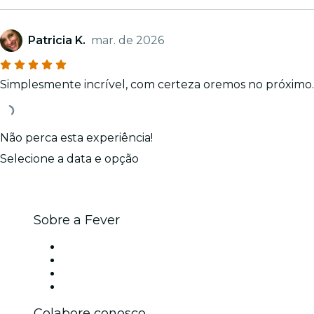
Patricia K.
mar. de 2026
Simplesmente incrível, com certeza oremos no próximo.
Não perca esta experiência!
Selecione a data e opção
Sobre a Fever
Imprensa
Carreiras
Cartões-Presente
Central de Ajuda
Colabore conosco