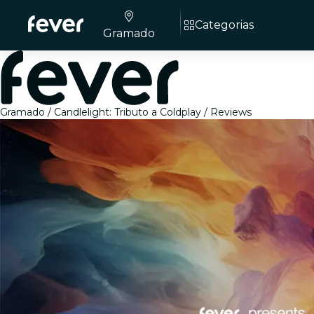
Categorias
Gramado
Gramado
Candlelight: Tributo a Coldplay
Reviews