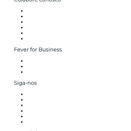
Gerencie seu evento
Publique seu evento
Eventos corporativos e benefícios
Programa de Afiliados
Programa de embaixadores e influencers
Parcerias
Fever for Business
Eventos privados e ingressos para grupos
Benefícios para as empresas
Cartões-presente e vouchers para empresas
Siga-nos
Facebook
X (Twitter)
Instagram
TikTok
LinkedIn
YouTube