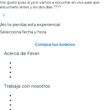
me gustó pues si ya lo vamos a escuchar en vivo para que
escucharlo antes y los dos días ????
¡No te pierdas esta experiencia!
Selecciona fecha y hora
Compra tus boletos
Acerca de Fever
Prensa
Únete al equipo
Tarjetas Regalo
Centro de asistencia
Trabaja con nosotros
Gestiona tu evento
Publica tu evento
Eventos y beneficios para empresas
Programa de Afiliados