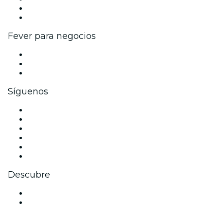
Programa de embajadores e influencers
Colaboraciones de marca
Fever para negocios
Eventos privados y boletos de grupo
Beneficios corporativos
Tarjetas y cupones de regalo corporativos
Síguenos
Facebook
X (Twitter)
Instagram
TikTok
LinkedIn
Youtube
Descubre
Locales y espacios de eventos en Manizales
Colombia