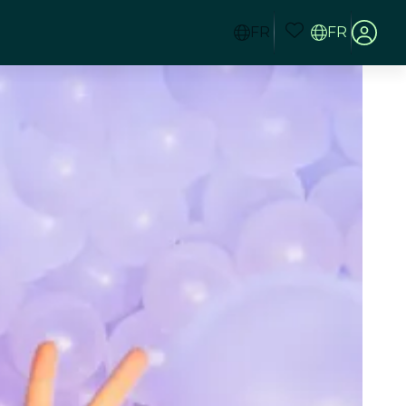
FR
FR