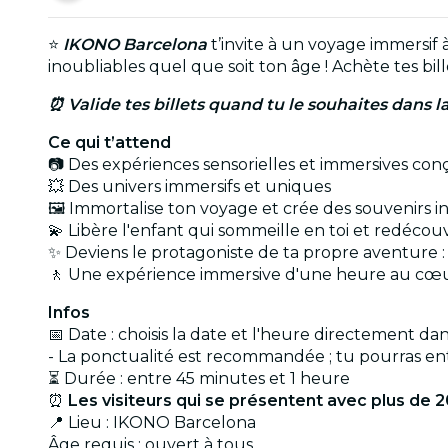
⭐
IKONO Barcelona
t’invite à un voyage immersif 
inoubliables quel que soit ton âge ! Achète tes bil
⏰ Valide tes billets quand tu le souhaites dans l
Ce qui t’attend
📷 Des expériences sensorielles et immersives conçu
💥 Des univers immersifs et uniques
🖼️ Immortalise ton voyage et crée des souvenirs i
💫 Libère l'enfant qui sommeille en toi et redécouv
✨ Deviens le protagoniste de ta propre aventure :
🚶 Une expérience immersive d'une heure au cœ
Infos
📅 Date : choisis la date et l'heure directement dan
- La ponctualité est recommandée ; tu pourras ent
⏳ Durée : entre 45 minutes et 1 heure
⏰
Les visiteurs qui se présentent avec plus de 
📍 Lieu : IKONO Barcelona
Âge requis : ouvert à tous.