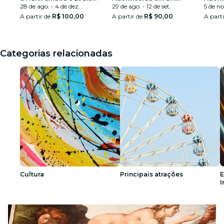
Armstrong
28 de ago. - 4 de dez.
espetáculo cintilante
29 de ago. - 12 de set.
espetá
5 de no
A partir de
R$ 100,00
A partir de
R$ 90,00
A part
Categorias relacionadas
Cultura
Principais atrações
E
I