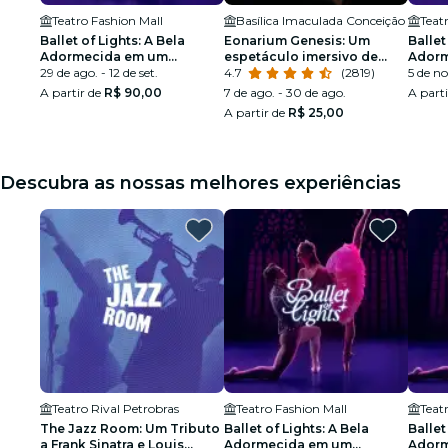
Teatro Fashion Mall
Basílica Imaculada Conceição
Teat
Ballet of Lights: A Bela
Eonarium Genesis: Um
Ballet
Adormecida em um
espetáculo imersivo de
Adorm
espetáculo cintilante
29 de ago. - 12 de set.
luzes na Basílica Imaculada
4.7
(2819)
espetá
5 de no
Conceição
A partir de
R$ 90,00
7 de ago. - 30 de ago.
A part
A partir de
R$ 25,00
Descubra as nossas melhores experiências
Teatro Rival Petrobras
Teatro Fashion Mall
Teat
The Jazz Room: Um Tributo
Ballet of Lights: A Bela
Ballet
a Frank Sinatra e Louis
Adormecida em um
Adorm