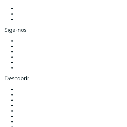
Eventos privados e ingressos para grupos
Benefícios para as empresas
Cartões-presente e vouchers para empresas
Siga-nos
Facebook
X (Twitter)
Instagram
TikTok
LinkedIn
YouTube
Descobrir
Locais de eventos - Rio de Janeiro
Brasil
Hoje
Amanhã
Esta semana
Neste fim de semana
Rio Cultura
Dia dos Namorados