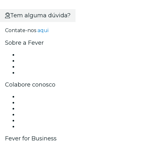
Tem alguma dúvida?
Contate-nos
aqui
Sobre a Fever
Imprensa
Carreiras
Cartões-Presente
Central de Ajuda
Colabore conosco
Gerencie seu evento
Publique seu evento
Eventos corporativos e benefícios
Programa de Afiliados
Programa de embaixadores e influencers
Parcerias
Fever for Business