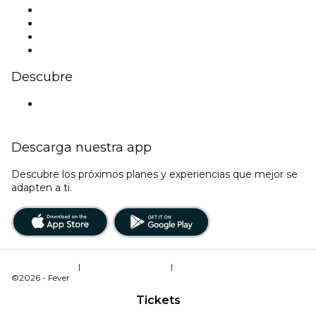
Instagram
TikTok
LinkedIn
Youtube
Descubre
Locales y espacios de eventos en Amberes
Descarga nuestra app
Descubre los próximos planes y experiencias que mejor se
adapten a ti.
Términos de uso
|
Política de privacidad
|
Administrador de cookies
©2026 - Fever
Tickets