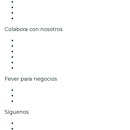
Prensa
Únete al equipo
Tarjetas Regalo
Centro de asistencia
Colabora con nosotros
Gestiona tu evento
Publica tu evento
Eventos y beneficios para empresas
Programa de Afiliados
Programa de embajadores e influencers
Colaboraciones de marca
Fever para negocios
Eventos privados y entradas de grupo
Beneficios corporativos
Tarjetas y cupones de regalo corporativos
Síguenos
Facebook
X (Twitter)