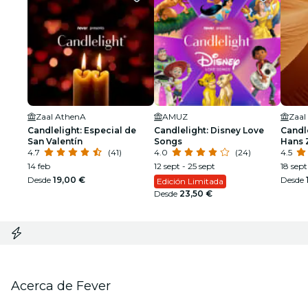
Zaal AthenA
AMUZ
Zaal
Candlelight: Especial de
Candlelight: Disney Love
Candle
San Valentín
Songs
Hans 
4.7
(41)
4.0
(24)
4.5
14 feb
12 sept - 25 sept
18 sept 
Desde
19,00 €
Desde
Edición Limitada
Desde
23,50 €
Acerca de Fever