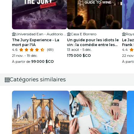
Universidad Ean - Auditorio Orígenes
Casa E Borrero
Roya
The Jury Experience - La
Un guide pour les idiots le
Le Ja
mort par l'IA
vin : la comédie entre les
Frank 
4.6
(69)
verres
13 août - 5 déc.
Armst
4.4
21 nov. - 19 déc.
175 000 $CO
22 nov.
À partir de
99 000 $CO
À part
Catégories similaires