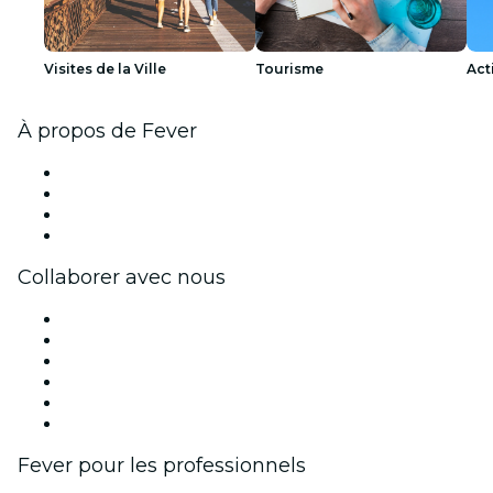
Visites de la Ville
Tourisme
Act
À propos de Fever
Presse
Travailler chez Fever
Cartes-cadeaux
Centre d'aide
Collaborer avec nous
Fever Zone
Publiez votre événement
Événements d'entreprise et avantages
Programme d'affiliation
Programme d'ambassadeurs et d'influenceurs
Partenariats avec des marques
Fever pour les professionnels