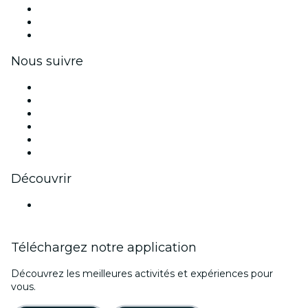
Événements privés et billets de groupe
Avantages pour les entreprises
Coupons et cartes cadeaux pour les entreprises
Nous suivre
Facebook
X (Twitter)
Instagram
TikTok
LinkedIn
Youtube
Découvrir
Lieux d'événements à Bogota
Téléchargez notre application
Découvrez les meilleures activités et expériences pour
vous.