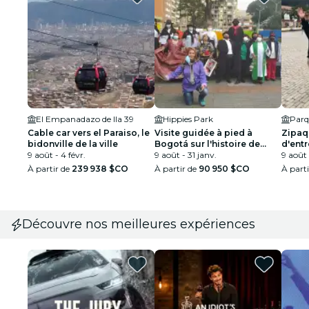
El Empanadazo de lla 39
Hippies Park
Parq
Cable car vers el Paraiso, le
Visite guidée à pied à
Zipaqu
bidonville de la ville
Bogotá sur l'histoire de
d'entr
9 août - 4 févr.
Chapinero
9 août - 31 janv.
Sel
9 août 
À partir de
239 938 $CO
À partir de
90 950 $CO
À part
Découvre nos meilleures expériences