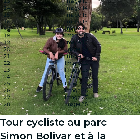
Image 13
Image 14
Image 15
Image 16
Image 17
Image 18
Image 19
Image 20
Image 21
Image 22
Image 23
Image 24
Image 25
Image 26
Image 27
Image 28
Tour cycliste au parc
Simon Bolivar et à la