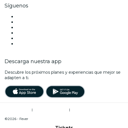
Síguenos
Facebook
X (Twitter)
Instagram
TikTok
LinkedIn
Youtube
Descarga nuestra app
Descubre los próximos planes y experiencias que mejor se
adapten a ti.
Términos de uso
|
Política de privacidad
|
Do Not Sell My Personal Information / Cookies Management
©2026 - Fever
Tickets