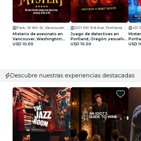
Park, W 6th St, Vancouver, WA 98660, USA
1201 SW 3rd Ave, Portland, OR 97204
431 
Misterio de asesinato en
Juego de detectives en
Mister
Vancouver, Washington:
Portland, Oregón: ¡resuelve
Portla
¡resuelve el caso!
USD 10.00
la conspiración de los
USD 10.00
sombr
USD 1
hacedores de reyes!
Descubre nuestras experiencias destacadas