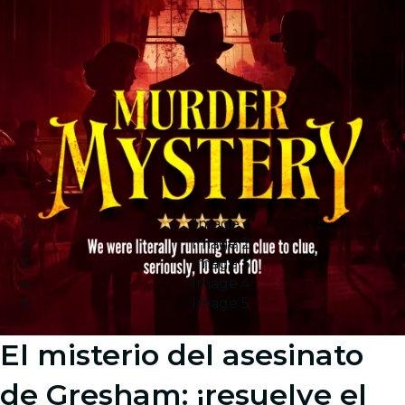
Image 1
Image 2
Image 3
Image 4
Image 5
El misterio del asesinato
de Gresham: ¡resuelve el