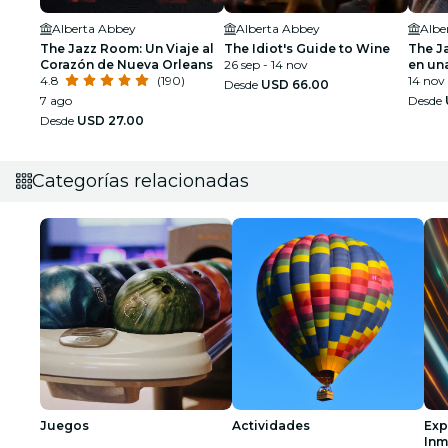
Alberta Abbey
Alberta Abbey
Albe
The Jazz Room: Un Viaje al
The Idiot's Guide to Wine
The J
Corazón de Nueva Orleans
26 sep - 14 nov
en un
4.8
(190)
14 nov 
Desde
USD 66.00
7 ago
Desde
Desde
USD 27.00
Categorías relacionadas
Juegos
Actividades
Exp
Inm