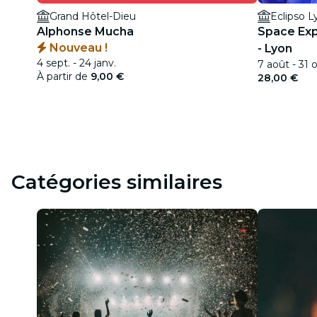
Grand Hôtel-Dieu
Eclipso L
Alphonse Mucha
Space Exp
Nouveau !
- Lyon
4 sept. - 24 janv.
7 août - 31 o
À partir de
9,00 €
28,00 €
Catégories similaires