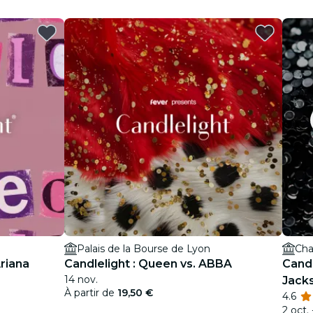
Palais de la Bourse de Lyon
Cha
riana
Candlelight : Queen vs. ABBA
Cand
14 nov.
Jack
À partir de
19,50 €
4.6
2 oct. 