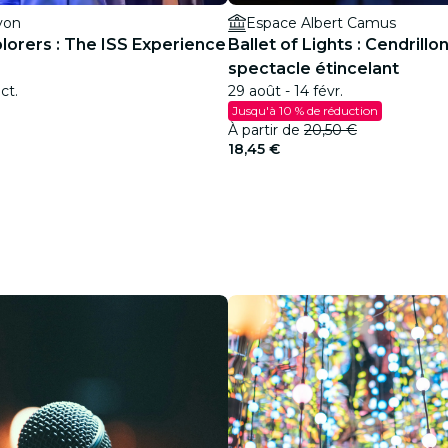
yon
Espace Albert Camus
lorers : The ISS Experience
Ballet of Lights : Cendrillo
spectacle étincelant
ct.
29 août - 14 févr.
Jusqu'à 10 % de réduction
À partir de
20,50 €
18,45 €