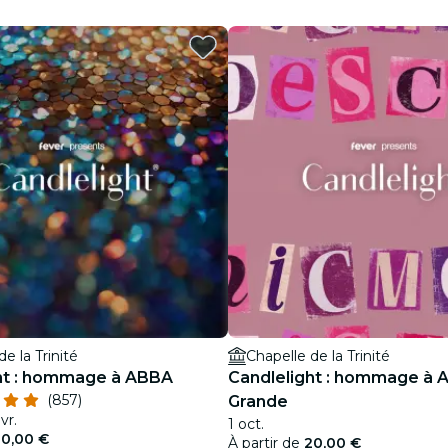
restaurants
cinéma
e la Trinité
Chapelle de la Trinité
ht : hommage à ABBA
Candlelight : hommage à A
(857)
Grande
vr.
1 oct.
20,00 €
À partir de
20,00 €