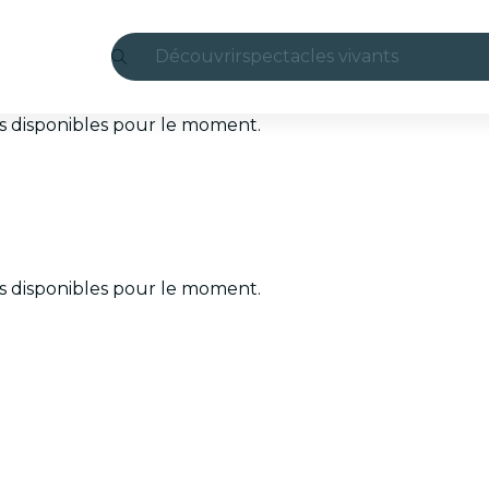
Découvrir
spectacles vivants
Madrid
ets disponibles pour le moment.
Candlelight
Londres
expériences et villes
ets disponibles pour le moment.
São Paulo
expositions
Séoul
visites urbaines
concerts