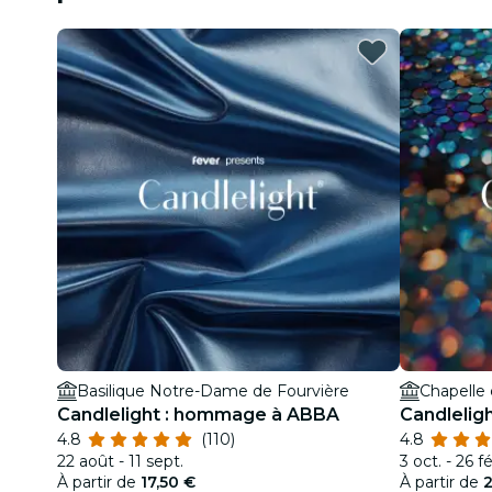
Basilique Notre-Dame de Fourvière
Chapelle d
Candlelight : hommage à ABBA
Candlelig
4.8
(110)
4.8
22 août - 11 sept.
3 oct. - 26 fé
À partir de
17,50 €
À partir de