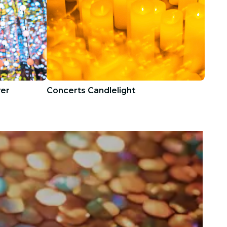
ver
Concerts Candlelight