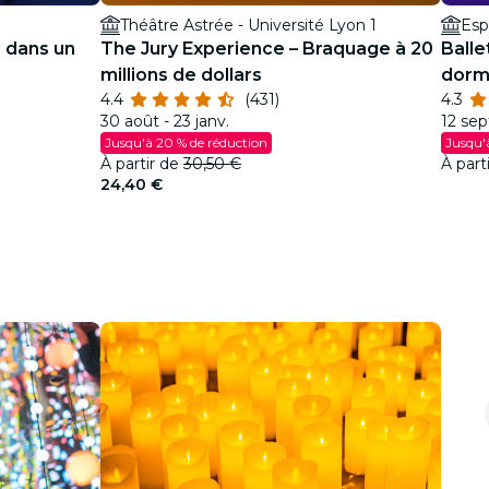
Théâtre Astrée - Université Lyon 1
Esp
n dans un
The Jury Experience – Braquage à 20
Balle
millions de dollars
dorm
4.4
(431)
4.3
étinc
30 août - 23 janv.
12 sep
Jusqu'à 20 % de réduction
Jusqu'
À partir de
30,50 €
À part
24,40 €