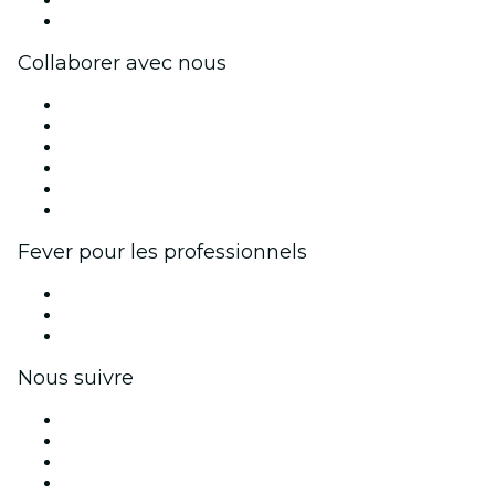
Cartes-cadeaux
Centre d'aide
Collaborer avec nous
Fever Zone
Publiez votre événement
Événements d'entreprise et avantages
Programme d'affiliation
Programme d'ambassadeurs et d'influenceurs
Partenariats avec des marques
Fever pour les professionnels
Événements privés et billets de groupe
Avantages pour les entreprises
Coupons et cartes cadeaux pour les entreprises
Nous suivre
Facebook
X (Twitter)
Instagram
TikTok