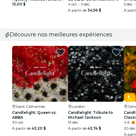
15,00 $
Orléans
4 oct. - 5 déc.
5 déc. -
À partir de
34,56 $
À part
Découvre nos meilleures expériences
Saint Catharines
London
Osh
Candlelight: Queen vs.
Candlelight: Tribute to
Candl
ABBA
Michael Jackson
Class
30 oct.
13 déc.
4.6
À partir de
43,20 $
À partir de
43,74 $
20 déc
À part