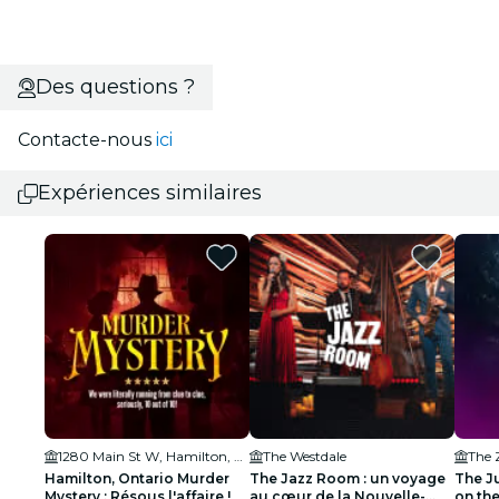
Des questions ?
Contacte-nous
ici
Expériences similaires
1280 Main St W, Hamilton, ON L8S 4L8, Canada
The Westdale
The 
Hamilton, Ontario Murder
The Jazz Room : un voyage
The J
Mystery : Résous l'affaire !
au cœur de la Nouvelle-
on the