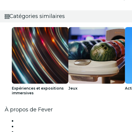
Catégories similaires
Expériences et expositions
Jeux
Act
immersives
À propos de Fever
Presse
Travailler chez Fever