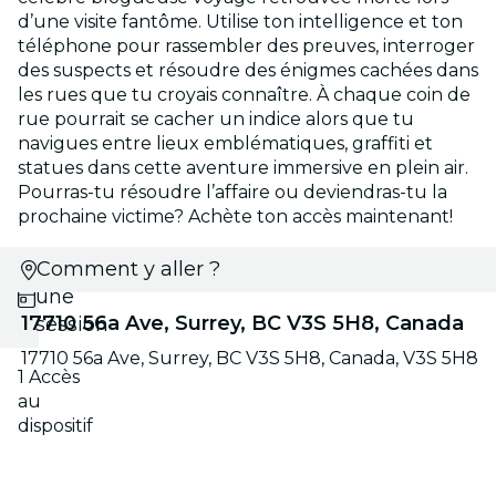
d’une visite fantôme. Utilise ton intelligence et ton
téléphone pour rassembler des preuves, interroger
des suspects et résoudre des énigmes cachées dans
les rues que tu croyais connaître. À chaque coin de
rue pourrait se cacher un indice alors que tu
navigues entre lieux emblématiques, graffiti et
statues dans cette aventure immersive en plein air.
Pourras-tu résoudre l’affaire ou deviendras-tu la
prochaine victime? Achète ton accès maintenant!
Choisis
Comment y aller ?
une
17710 56a Ave, Surrey, BC V3S 5H8, Canada
session
17710 56a Ave, Surrey, BC V3S 5H8, Canada, V3S 5H8
1 Accès
au
dispositif