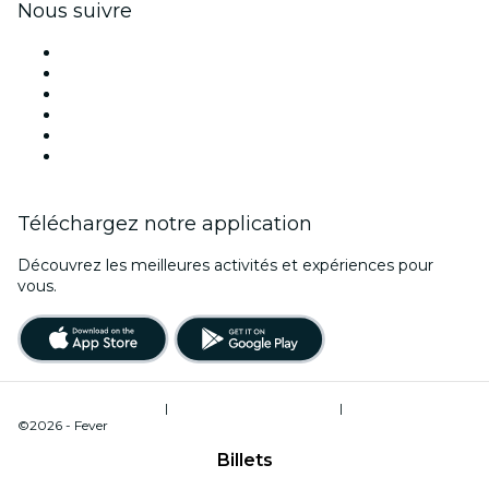
Nous suivre
Facebook
X (Twitter)
Instagram
TikTok
LinkedIn
Youtube
Téléchargez notre application
Découvrez les meilleures activités et expériences pour
vous.
Conditions d’utilisation
|
Politique de confidentialité
|
Gestion des cookies
©2026 - Fever
Billets