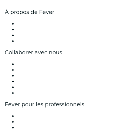
À propos de Fever
Presse
Travailler chez Fever
Cartes-cadeaux
Centre d'aide
Collaborer avec nous
Fever Zone
Publiez votre événement
Événements d'entreprise et avantages
Programme d'affiliation
Programme d'ambassadeurs et d'influenceurs
Partenariats avec des marques
Fever pour les professionnels
Événements privés et billets de groupe
Avantages pour les entreprises
Coupons et cartes cadeaux pour les entreprises