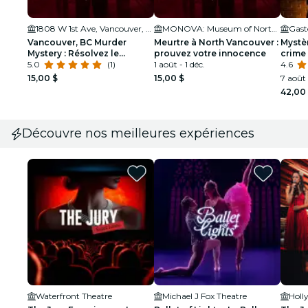
1808 W 1st Ave, Vancouver, BC V6J 0B3, Canada
MONOVA: Museum of North Vancouver
Gast
Vancouver, BC Murder
Meurtre à North Vancouver :
Mystèr
Mystery : Résolvez le
prouvez votre innocence
crime
meurtre !
5.0
(1)
1 août - 1 déc.
ville
4.6
15,00 $
15,00 $
7 août 
42,00
Découvre nos meilleures expériences
Waterfront Theatre
Michael J Fox Theatre
Holl