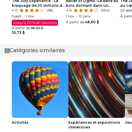
The Jury Experience - Le
Ballet of Lights : La Belle au
The J
braquage de 20 millions de
bois dormant dans un
au cœ
dollars
4.0
(38)
spectacle étincelant
4.0
(294)
Orléa
20 sept
5 sept. - 1 nov.
1 nov. - 10 janv.
À part
À partir de
48,60 $
Jusqu'à 20 % de réduction
À partir de
68,63 $
55,73 $
Catégories similaires
Activités
Expériences et expositions
Jeu
immersives