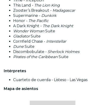
Time -
Inception
This Land -
The Lion King
Zooster’s Breakout -
Madagascar
Supermarine -
Dunkirk
Honor -
The Pacific
A Dark Knight -
The Dark Knight
Wonder Woman
Suite
Gladiator
Suite
Cornfield Chase -
Interstellar
Dune
Suite
Discombobulate -
Sherlock Holmes
Pirates of the Caribbean
Suite
Intérpretes
Cuarteto de cuerda - Listeso - Las Vegas
Mapa de asientos