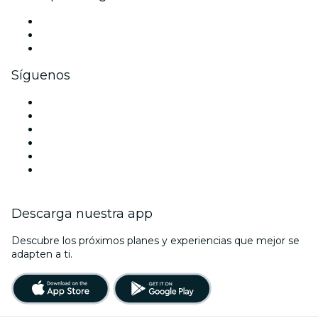
Eventos privados y entradas de grupo
Beneficios corporativos
Tarjetas y cupones de regalo corporativos
Síguenos
Facebook
X (Twitter)
Instagram
TikTok
LinkedIn
Youtube
Descarga nuestra app
Descubre los próximos planes y experiencias que mejor se
adapten a ti.