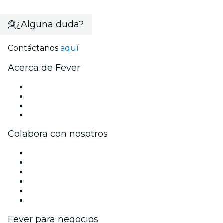
¿Alguna duda?
Contáctanos
aquí
Acerca de Fever
Prensa
Únete al equipo
Tarjetas Regalo
Centro de asistencia
Colabora con nosotros
Gestiona tu evento
Publica tu evento
Eventos y beneficios para empresas
Programa de Afiliados
Programa de embajadores e influencers
Colaboraciones de marca
Fever para negocios