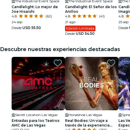
The Industrial Event Space
The Industrial Event Space
The 
Candlelight: Lo mejor de
Candlelight: El Señor de los
Candle
Joe Hisaishi
Anillos
Imagi
4.8
(62)
4.8
(41)
4.8
24 sep
21 ago
25 sep
Desde
USD 55.50
Desde
Edición Limitada
Desde
USD 54.50
Descubre nuestras experiencias destacadas
Secret Location Las Vegas
Horseshoe Las Vegas
Sphe
Entradas para los Teatros
Real Bodies: Un viaje a
Las V
AMC de Las Vegas
través de la experiencia
Espec
USD 12.00
humana
4.6
(256)
Vegas
7 ago 