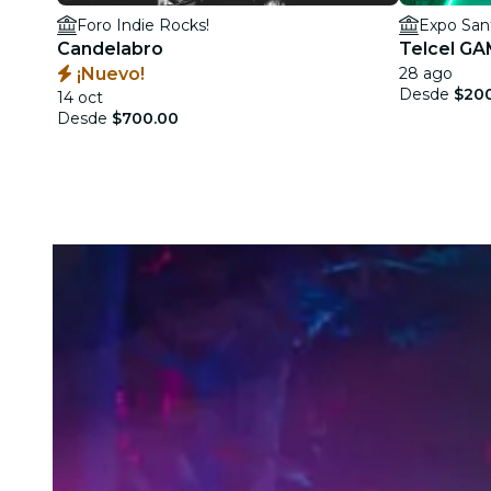
Foro Indie Rocks!
Expo San
Candelabro
Telcel G
¡Nuevo!
28 ago
Desde
$20
14 oct
Desde
$700.00