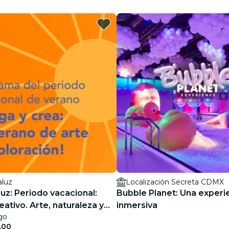
restaurantes
cine
luz
Localización Secreta CDMX
uz: Periodo vacacional:
Bubble Planet: Una experi
ativo. Arte, naturaleza y
inmersiva
go
ón para todas las edades
.00