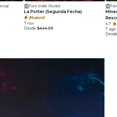
rcial
Foro Indie Rocks!
For
La Potter (Segunda Fecha)
Minec
¡Nuevo!
Resc
7 nov
4.7
Desde
$444.00
7 ago 
Desd