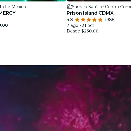
ta Fe Mexico
Samara Satélite Centro Come
AMERGY
Prison Island CDMX
4.8
(986)
0.00
7 ago - 31 oct
Desde
$250.00