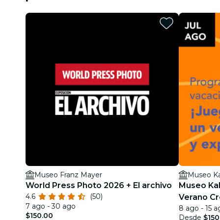
Museo Franz Mayer
Museo Ka
World Press Photo 2026 + El archivo
Museo Kal
4.6
(50)
Verano Cre
7 ago - 30 ago
8 ago - 15 a
exploraci
$150.00
Desde
$150