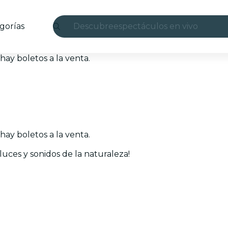
gorías
Descubre
espectáculos en vivo
Madrid
ay boletos a la venta.
candlelight
Londres
experiencias y ciudades
ay boletos a la venta.
São Paulo
luces y sonidos de la naturaleza!
exposiciones
Seúl
recorridos por la ciudad
conciertos