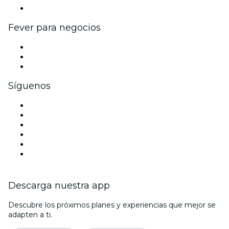
Colaboraciones de marca
Fever para negocios
Eventos privados y entradas de grupo
Beneficios corporativos
Tarjetas y cupones de regalo corporativos
Síguenos
Facebook
X (Twitter)
Instagram
TikTok
LinkedIn
Youtube
Descarga nuestra app
Descubre los próximos planes y experiencias que mejor se
adapten a ti.