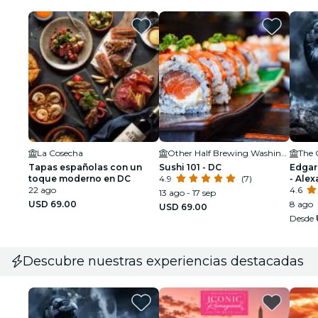
La Cosecha
Other Half Brewing Washington DC
Tapas españolas con un
Sushi 101 - DC
Edgar
toque moderno en DC
4.9
(7)
- Alex
22 ago
4.6
13 ago - 17 sep
USD 69.00
8 ago
USD 69.00
Desde
Descubre nuestras experiencias destacadas