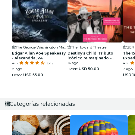
The George Washington Masonic National Memorial
The Howard Theatre
BER
Edgar Allan Poe Speakeasy
Destiny's Child: Tributo
The 1
- Alexandria, VA
icónico reimaginado –
Exper
4.6
(25)
Washington DC
16 ago
Espon
4.2
8 ago
Desde
USD 50.00
7 ago -
Desde
USD 55.00
USD 1
Categorías relacionadas