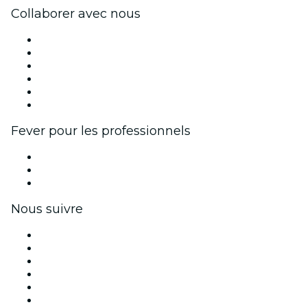
Collaborer avec nous
Fever Zone
Publiez votre événement
Événements d'entreprise et avantages
Programme d'affiliation
Programme d'ambassadeurs et d'influenceurs
Partenariats avec des marques
Fever pour les professionnels
Événements privés et billets de groupe
Avantages pour les entreprises
Coupons et cartes cadeaux pour les entreprises
Nous suivre
Facebook
X (Twitter)
Instagram
TikTok
LinkedIn
Youtube