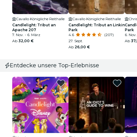
Cavallo Königliche Reithalle
Cavallo Königliche Reithalle
Chri
Candlelight: Tribut an
Candlelight: Tribut an Linkin
Candle
Apache 207
Park
Park
7. Nov. - 6. März
4.6
(207)
6. Nov.
Ab
32,00 €
27. Sept.
Ab
37
Ab
26,00 €
Entdecke unsere Top-Erlebnisse