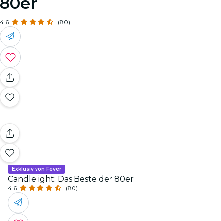
80er
4.6
(80)
Exklusiv von Fever
Candlelight: Das Beste der 80er
4.6
(80)