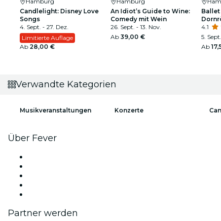
Hamburg
Hamburg
Ham
Candlelight: Disney Love
An Idiot’s Guide to Wine:
Ballet
Songs
Comedy mit Wein
Dornr
4. Sept. - 27. Dez.
26. Sept. - 13. Nov.
funke
4.1
Ab
39,00 €
5. Sept
Limitierte Auflage
Ab
28,00 €
Ab
17,
Verwandte Kategorien
Musikveranstaltungen
Konzerte
Can
Über Fever
Presse
Wir stellen ein!
Impressum
Geschenkgutscheine
Hilfe-Center
Partner werden