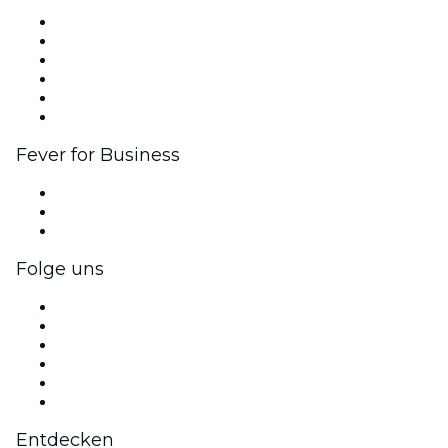
Fever Zone
Veröffentliche dein Event
Firmenevents & -vorteile
Affiliate-Programm
Botschafter & Influencer-Programm
Markenpartnerschaften
Fever for Business
Privatveranstaltungen & Gruppentickets
Firmenvorteile
Firmengeschenkkarten und -gutscheine
Folge uns
Facebook
X (Twitter)
Instagram
TikTok
LinkedIn
YouTube
Entdecken