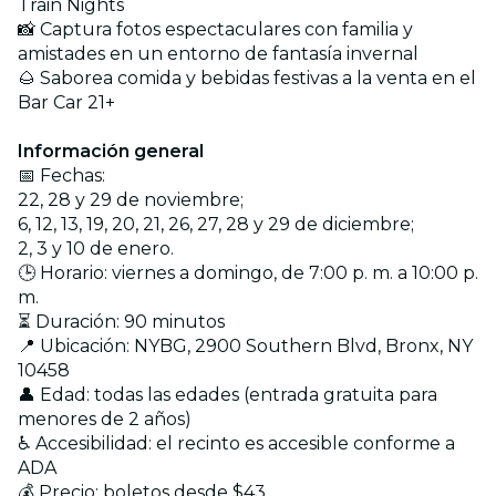
Train Nights
📸 Captura fotos espectaculares con familia y
amistades en un entorno de fantasía invernal
🌰 Saborea comida y bebidas festivas a la venta en el
Bar Car 21+
Información general
📅 Fechas:
22, 28 y 29 de noviembre;
6, 12, 13, 19, 20, 21, 26, 27, 28 y 29 de diciembre;
2, 3 y 10 de enero.
🕒 Horario: viernes a domingo, de 7:00 p. m. a 10:00 p.
m.
⏳ Duración: 90 minutos
📍 Ubicación: NYBG, 2900 Southern Blvd, Bronx, NY
10458
👤 Edad: todas las edades (entrada gratuita para
menores de 2 años)
♿ Accesibilidad: el recinto es accesible conforme a
ADA
💰 Precio: boletos desde $43