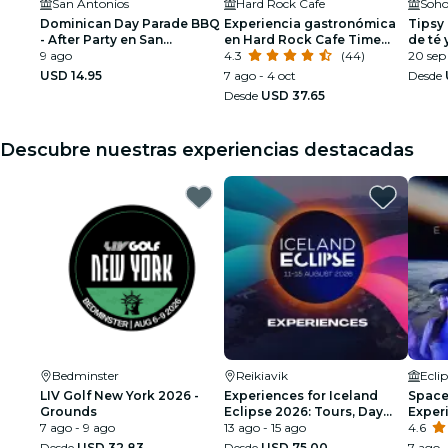
San Antonios
Hard Rock Cafe
Soho
Dominican Day Parade BBQ
Experiencia gastronómica
Tipsy
- After Party en San
en Hard Rock Cafe Time
de té 
Antonios NYC
9 ago
Square NYC
4.3
(44)
alcoh
20 sep 
USD 14.95
7 ago - 4 oct
Desde
Desde
USD 37.65
Descubre nuestras experiencias destacadas
Bedminster
Reikiavik
Ecli
LIV Golf New York 2026 -
Experiences for Iceland
Space 
Grounds
Eclipse 2026: Tours, Day
Exper
7 ago - 9 ago
Trips & Festival Side Quests
13 ago - 15 ago
4.6
Desde
USD 32.83
Desde
USD 75.00
7 ago 