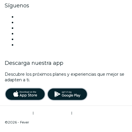
Síguenos
Facebook
X (Twitter)
Instagram
TikTok
LinkedIn
Youtube
Descarga nuestra app
Descubre los próximos planes y experiencias que mejor se
adapten a ti.
Términos de uso
|
Política de privacidad
|
Do Not Sell My Personal Information / Cookies Management
©2026 - Fever