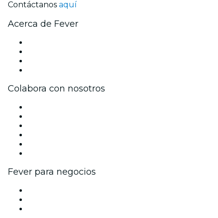
Contáctanos
aquí
Acerca de Fever
Prensa
Únete al equipo
Tarjetas Regalo
Centro de asistencia
Colabora con nosotros
Gestiona tu evento
Publica tu evento
Eventos y beneficios para empresas
Programa de Afiliados
Programa de embajadores e influencers
Colaboraciones de marca
Fever para negocios
Eventos privados y entradas de grupo
Beneficios corporativos
Tarjetas y cupones de regalo corporativos