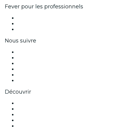
Fever pour les professionnels
Événements privés et billets de groupe
Avantages pour les entreprises
Coupons et cartes cadeaux pour les entreprises
Nous suivre
Facebook
X (Twitter)
Instagram
TikTok
LinkedIn
Youtube
Découvrir
Lieux d'événements à Melbourne
Aujourd'hui
Demain
Cette semaine
Ce week-end