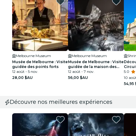
Melbourne Museum
Melbourne Museum
Shri
Musée de Melbourne : Visite
Musée de Melbourne : Visite
Décou
guidée des points forts
guidée de la maison des
Circui
12 août - 5 nov.
dinosaures
12 août - 7 nov.
Botan
5.0
28,00 $AU
56,00 $AU
10 août
54,95
Découvre nos meilleures expériences