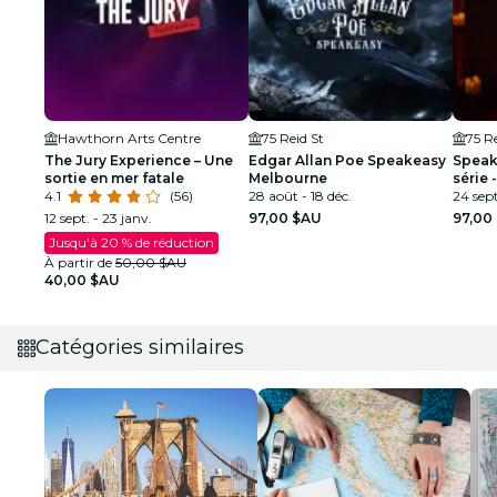
Hawthorn Arts Centre
75 Reid St
75 Re
The Jury Experience – Une
Edgar Allan Poe Speakeasy
Speak
sortie en mer fatale
Melbourne
série
4.1
(56)
28 août - 18 déc.
24 sept
12 sept. - 23 janv.
97,00 $AU
97,00
Jusqu'à 20 % de réduction
À partir de
50,00 $AU
40,00 $AU
Catégories similaires