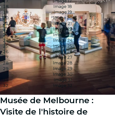
Image 17
Image 18
Image 19
Image 20
Image 21
Image 22
Image 23
Image 24
Image 25
Image 26
Image 27
Image 28
Image 29
Image 30
Image 31
Image 32
Musée de Melbourne :
Visite de l'histoire de