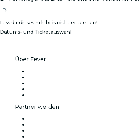
Lass dir dieses Erlebnis nicht entgehen!
Datums- und Ticketauswahl
Über Fever
Presse
Wir stellen ein!
Impressum
Geschenkgutscheine
Hilfe-Center
Partner werden
Fever Zone
Veröffentliche dein Event
Firmenevents & -vorteile
Affiliate-Programm