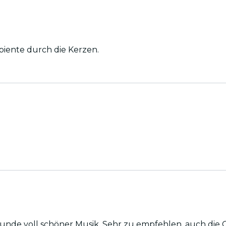
biente durch die Kerzen.
nde voll schöner Musik. Sehr zu empfehlen, auch die 