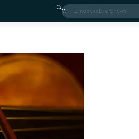
Entdecke
Live-Shows
Madrid
Candlelight
London
Erlebnisse und 
São Paulo
Seoul
Stadttouren
Konzerte