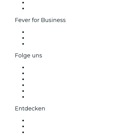
Botschafter & Influencer-Programm
Markenpartnerschaften
Fever for Business
Privatveranstaltungen & Gruppentickets
Firmenvorteile
Firmengeschenkkarten und -gutscheine
Folge uns
Facebook
X (Twitter)
Instagram
TikTok
LinkedIn
YouTube
Entdecken
Veranstaltungsorte in Regensburg
Deutschland
Bubble Planet Köln