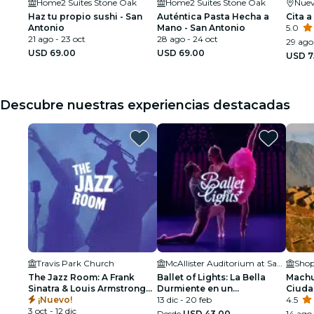
Home2 Suites Stone Oak
Home2 Suites Stone Oak
Nuev
Haz tu propio sushi - San
Auténtica Pasta Hecha a
Cita a
Antonio
Mano - San Antonio
5.0
21 ago - 23 oct
28 ago - 24 oct
29 ago 
USD 69.00
USD 69.00
USD 7
Descubre nuestras experiencias destacadas
Travis Park Church
McAllister Auditorium at San Antonio College
Shop
The Jazz Room: A Frank
Ballet of Lights: La Bella
Machu 
Sinatra & Louis Armstrong
Durmiente en un
Ciuda
Tribute
¡Nuevo!
Espectáculo Deslumbrante
13 dic - 20 feb
4.5
3 oct - 12 dic
Desde
USD 43.00
14 ago 