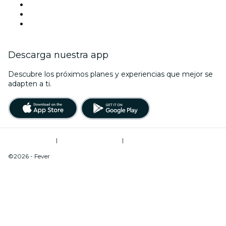
TikTok
LinkedIn
Youtube
Descarga nuestra app
Descubre los próximos planes y experiencias que mejor se
adapten a ti.
Términos de uso
|
Política de privacidad
|
Do Not Sell My Personal Information / Cookies Management
©2026 - Fever