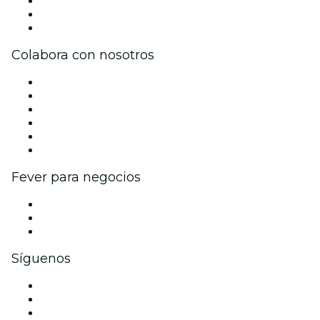
Únete al equipo
Tarjetas Regalo
Centro de asistencia
Colabora con nosotros
Gestiona tu evento
Publica tu evento
Eventos y beneficios para empresas
Programa de Afiliados
Programa de embajadores e influencers
Colaboraciones de marca
Fever para negocios
Eventos privados y entradas de grupo
Beneficios corporativos
Tarjetas y cupones de regalo corporativos
Síguenos
Facebook
X (Twitter)
Instagram