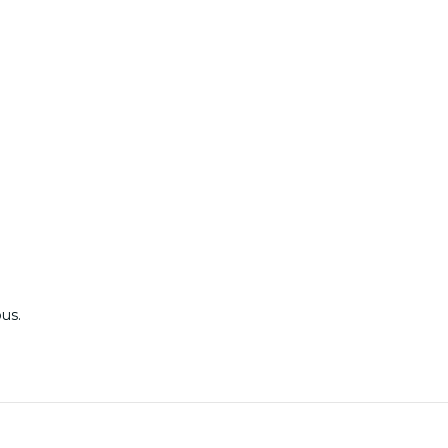
us.
es