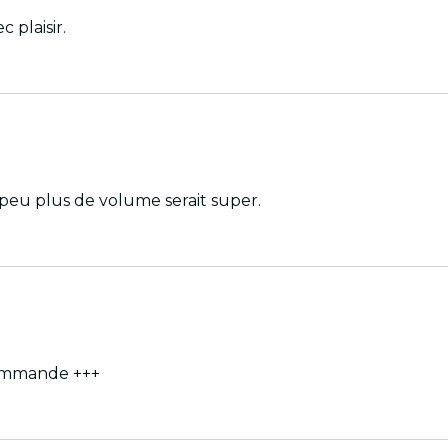
 plaisir.
peu plus de volume serait super.
Magique ! Très classe et très beau ! On s'envole ! Je recommande +++