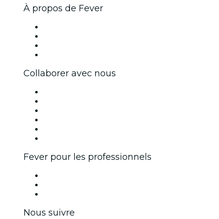
À propos de Fever
Presse
Travailler chez Fever
Cartes-cadeaux
Centre d'aide
Collaborer avec nous
Fever Zone
Publiez votre événement
Événements d'entreprise et avantages
Programme d'affiliation
Programme d'ambassadeurs et d'influenceurs
Partenariats avec des marques
Fever pour les professionnels
Événements privés et billets de groupe
Avantages pour les entreprises
Coupons et cartes cadeaux pour les entreprises
Nous suivre