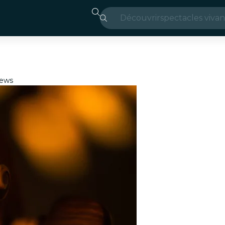
Découvrir
spectacles vivan
Madrid
Candlelight
iews
Londres
expériences et v
São Paulo
expositions
Séoul
visites urbaines
concerts