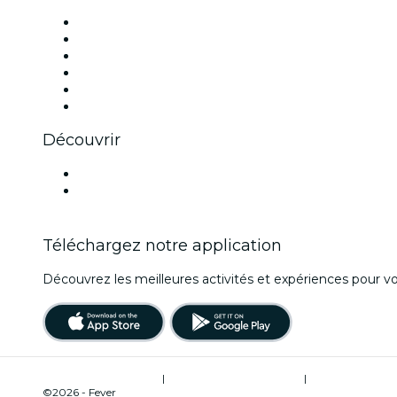
Facebook
X (Twitter)
Instagram
TikTok
LinkedIn
Youtube
Découvrir
Lieux d'événements à Reims
France
Téléchargez notre application
Découvrez les meilleures activités et expériences pour vo
Conditions d’utilisation
|
Politique de confidentialité
|
Gestion des cooki
©2026 - Fever