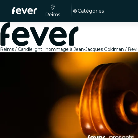
Catégories
Reims
Reims
Candlelight : hommage à Jean-Jacques Goldman
Rev