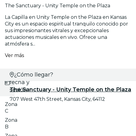
The Sanctuary - Unity Temple on the Plaza
La Capilla en Unity Temple on the Plaza en Kansas
City es un espacio espiritual tranquilo conocido por
sus impresionantes vitrales y excepcionales
actuaciones musicales en vivo. Ofrece una
atmósfera s...
Ver más
Selecciona
¿Cómo llegar?
fecha y
The Sanctuary - Unity Temple on the Plaza
sesión
707 West 47th Street, Kansas City, 64112
Zona
C
Zona
B
Zona