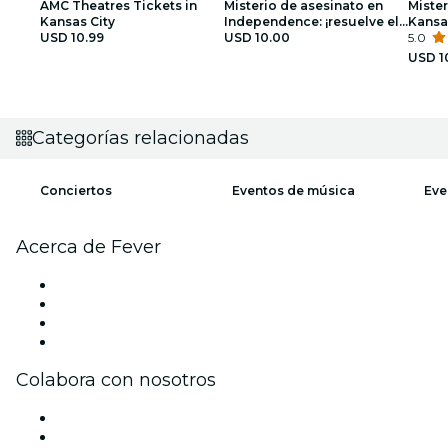
AMC Theatres Tickets in
Misterio de asesinato en
Mister
Kansas City
Independence: ¡resuelve el
Kansas
USD 10.99
caso!
USD 10.00
caso!
5.0
USD 1
Categorías relacionadas
Conciertos
Eventos de música
Eve
Acerca de Fever
Prensa
Únete al equipo
Tarjetas Regalo
Centro de asistencia
Colabora con nosotros
Gestiona tu evento
Publica tu evento