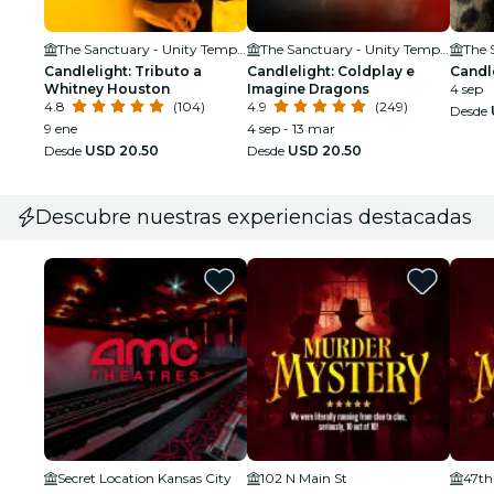
The Sanctuary - Unity Temple on the Plaza
The Sanctuary - Unity Temple on the Plaza
Candlelight: Tributo a
Candlelight: Coldplay e
Candl
Whitney Houston
Imagine Dragons
4 sep
4.8
(104)
4.9
(249)
Desde
9 ene
4 sep - 13 mar
Desde
USD 20.50
Desde
USD 20.50
Descubre nuestras experiencias destacadas
Secret Location Kansas City
102 N Main St