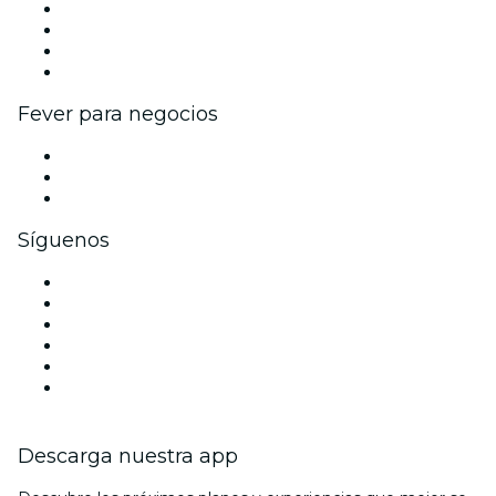
Eventos y beneficios para empresas
Programa de Afiliados
Programa de embajadores e influencers
Colaboraciones de marca
Fever para negocios
Eventos privados y entradas de grupo
Beneficios corporativos
Tarjetas y cupones de regalo corporativos
Síguenos
Facebook
X (Twitter)
Instagram
TikTok
LinkedIn
Youtube
Descarga nuestra app