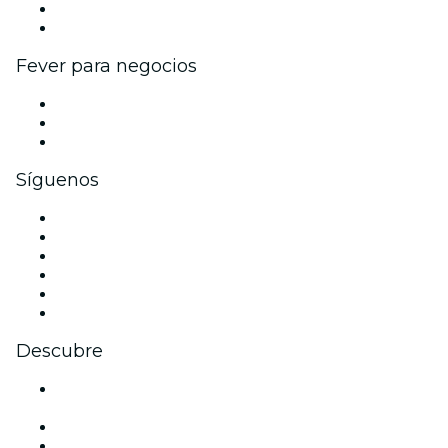
Programa de embajadores e influencers
Colaboraciones de marca
Fever para negocios
Eventos privados y boletos de grupo
Beneficios corporativos
Tarjetas y cupones de regalo corporativos
Síguenos
Facebook
X (Twitter)
Instagram
TikTok
LinkedIn
Youtube
Descubre
Locales y espacios de eventos en Ciudad de México -
CDMX
México
Hoy