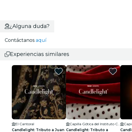
¿Alguna duda?
Contáctanos
aquí
Experiencias similares
El Cantoral
Capilla Gótica del Instituto Cultural Helénico
Candlelight: Tributo a Juan
Candlelight: Tributo a
Candle