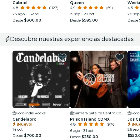
Gabriel
Queen
Week
4.8
(1127)
4.9
(59)
4.5
23 ago - 16 ene
19 sep - 29 oct
20 sep
Desde
$300.00
Desde
$585.00
Desde
Descubre nuestras experiencias destacadas
Foro Indie Rocks!
Samara Satélite Centro Comercial
Foro
Candelabro
Prison Island CDMX
Jos C
¡Nuevo!
4.8
(976)
¡Nu
14 oct
26 sep
6 ago - 31 oct
Desde
$700.00
$550.
Desde
$250.00