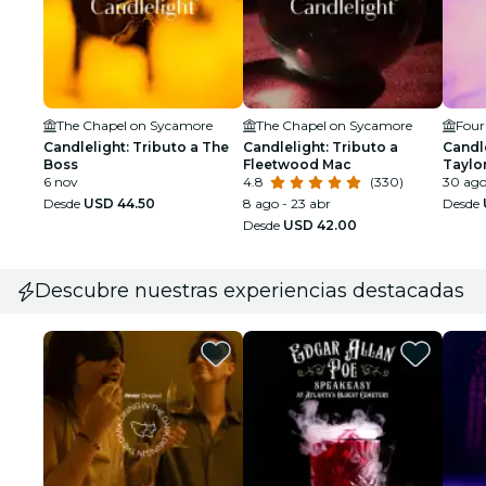
The Chapel on Sycamore
The Chapel on Sycamore
Four
Candlelight: Tributo a The
Candlelight: Tributo a
Candle
Boss
Fleetwood Mac
Taylor
6 nov
4.8
(330)
30 ag
Desde
USD 44.50
8 ago - 23 abr
Desde
Desde
USD 42.00
Descubre nuestras experiencias destacadas