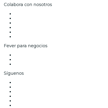
Colabora con nosotros
Gestiona tu evento
Publica tu evento
Eventos y beneficios para empresas
Programa de Afiliados
Programa de embajadores e influencers
Colaboraciones de marca
Fever para negocios
Eventos privados y entradas de grupo
Beneficios corporativos
Tarjetas y cupones de regalo corporativos
Síguenos
Facebook
X (Twitter)
Instagram
TikTok
LinkedIn
Youtube