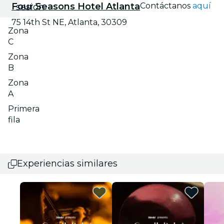
Four Seasons Hotel Atlanta
Contáctanos
aquí
sesión
75 14th St NE, Atlanta, 30309
Zona
C
Zona
B
Zona
A
Primera
fila
Experiencias similares