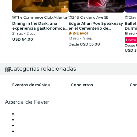
The Commerce Club Atlanta
248 Oakland Ave SE
Dining in the Dark: una
Edgar Allan Poe Speakeasy
Ballet
experiencia gastronómica
en el Cementerio de
Durmi
única con los ojos
21 ago - 2 oct
Oakland - Atlanta, GA
¡Nuevo!
Espec
19 sep 
vendados en el Commerce
18 sep - 19 sep
USD 64.00
Hasta
Club de Atlanta
Desde
USD 55.00
Desde
USD 3
Categorías relacionadas
Eventos de música
Conciertos
Con
Acerca de Fever
Prensa
Únete al equipo
Tarjetas Regalo
Centro de asistencia