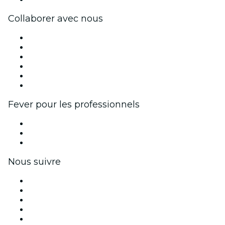
Collaborer avec nous
Fever Zone
Publiez votre événement
Événements d'entreprise et avantages
Programme d'affiliation
Programme d'ambassadeurs et d'influenceurs
Partenariats avec des marques
Fever pour les professionnels
Événements privés et billets de groupe
Avantages pour les entreprises
Coupons et cartes cadeaux pour les entreprises
Nous suivre
Facebook
X (Twitter)
Instagram
TikTok
LinkedIn