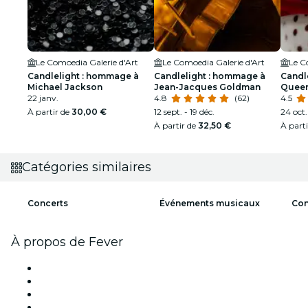
Le Comoedia Galerie d'Art
Le Comoedia Galerie d'Art
Le C
Candlelight : hommage à
Candlelight : hommage à
Candl
Michael Jackson
Jean-Jacques Goldman
Quee
22 janv.
4.8
(62)
4.5
À partir de
30,00 €
12 sept. - 19 déc.
24 oct.
À partir de
32,50 €
À part
Catégories similaires
Concerts
Événements musicaux
Con
À propos de Fever
Presse
Travailler chez Fever
Cartes-cadeaux
Centre d'aide