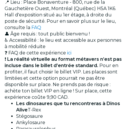
📍 Lieu : Place Bonaventure - 800, rue de la
Gauchetière Ouest, Montréal (Québec) H5A 1K6.
Hall d'exposition situé au 1er étage, à droite du
poste de sécurité. Pour en savoir plus sur le lieu,
consulte la
FAQ
👤 Âge requis : tout public bienvenu !
♿ Accessibilité : le lieu est accessible aux personnes
à mobilité réduite
❓ FAQ de cette expérience
ici
❗
La réalité virtuelle au format métavers n’est pas
incluse dans le billet d’entrée standard.
Pour en
profiter, il faut choisir le billet VIP. Les places sont
limitées et cette option pourrait ne pas être
disponible sur place. Ne prends pas de risque :
achète ton billet VIP en ligne ! Sur place, cette
expérience coûte 9,90 CAD.
Les dinosaures que tu rencontreras à Dinos
Alive
T-Rex
Stégosaure
Ankylosaure
Parasaurolophus