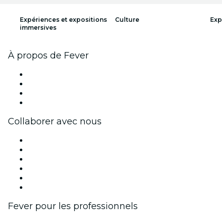
Expériences et expositions
Culture
Exp
immersives
À propos de Fever
Presse
Travailler chez Fever
Cartes-cadeaux
Centre d'aide
Collaborer avec nous
Fever Zone
Publiez votre événement
Événements d'entreprise et avantages
Programme d'affiliation
Programme d'ambassadeurs et d'influenceurs
Partenariats avec des marques
Fever pour les professionnels