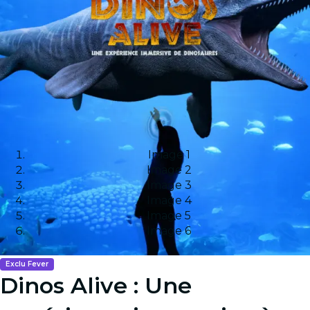
Image 1
Image 2
Image 3
Image 4
Image 5
Image 6
Exclu Fever
Dinos Alive : Une