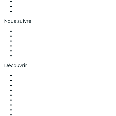
Événements privés et billets de groupe
Avantages pour les entreprises
Coupons et cartes cadeaux pour les entreprises
Nous suivre
Facebook
X (Twitter)
Instagram
TikTok
LinkedIn
Youtube
Découvrir
Lieux d'événements à Montréal
Canada
Aujourd'hui
Demain
Cette semaine
Ce week-end
Halloween
Saint Valentin
Noël