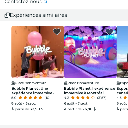
Contactez-nous
ici
Expériences similaires
Place Bonaventure
Place Bonaventure
Bubble Planet : Une
Bubble Planet: l'expérience
Expora
expérience immersive -
immersive à Montréal
canadi
Fêtes d'anniversaire
5.0
(10)
4.2
(3157)
4.5
8 août - 6 sept.
6 août - 7 sept.
6 août 
À partir de
32,90 $
À partir de
26,90 $
À part