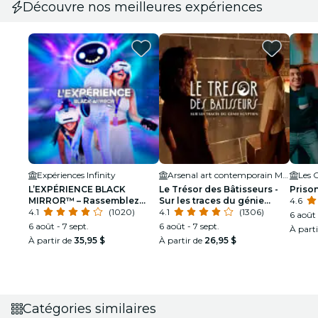
Découvre nos meilleures expériences
Expériences Infinity
Arsenal art contemporain Montréal
Les 
L’EXPÉRIENCE BLACK
Le Trésor des Bâtisseurs -
Prison
MIRROR™ – Rassemblez
Sur les traces du génie
4.6
votre équipe. Plongez dans
4.1
(1020)
égyptien - Montréal
4.1
(1306)
6 août
l’intrigue
6 août - 7 sept.
6 août - 7 sept.
À part
À partir de
35,95 $
À partir de
26,95 $
Catégories similaires