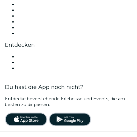
Facebook
X (Twitter)
Instagram
TikTok
LinkedIn
YouTube
Entdecken
Veranstaltungsorte in Bonn
Deutschland
Bubble Planet Köln
Du hast die App noch nicht?
Entdecke bevorstehende Erlebnisse und Events, die am
besten zu dir passen.