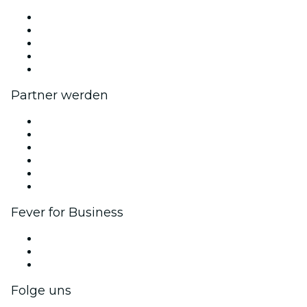
Presse
Wir stellen ein!
Impressum
Geschenkgutscheine
Hilfe-Center
Partner werden
Fever Zone
Veröffentliche dein Event
Firmenevents & -vorteile
Affiliate-Programm
Botschafter & Influencer-Programm
Markenpartnerschaften
Fever for Business
Privatveranstaltungen & Gruppentickets
Firmenvorteile
Firmengeschenkkarten und -gutscheine
Folge uns