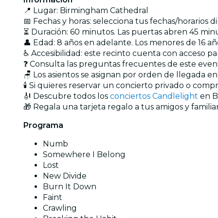
📍 Lugar: Birmingham Cathedral
📅 Fechas y horas: selecciona tus fechas/horarios 
⏳ Duración: 60 minutos. Las puertas abren 45 minu
👤 Edad: 8 años en adelante. Los menores de 16 
♿ Accesibilidad: este recinto cuenta con acceso par
❓ Consulta las preguntas frecuentes de este eve
🪑 Los asientos se asignan por orden de llegada e
🕯️ Si quieres reservar un concierto privado o com
🎻 Descubre todos los
conciertos Candlelight
en B
🎁 Regala una tarjeta regalo a tus amigos y familia
Programa
Numb
Somewhere I Belong
Lost
New Divide
Burn It Down
Faint
Crawling