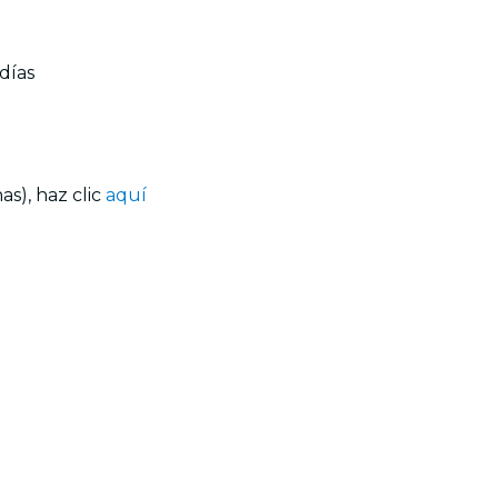
días
s), haz clic
aquí