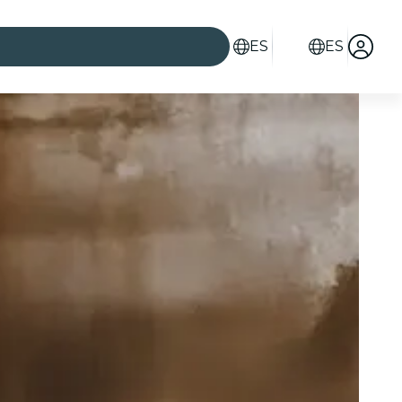
ES
ES