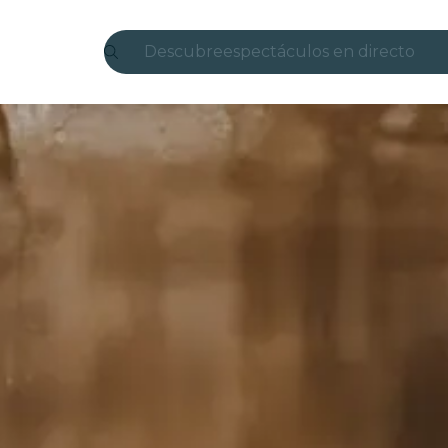
Descubre
espectáculos en directo
Madrid
candlelight
Londres
experiencias y ciudades
São Paulo
exposiciones
Seúl
recorridos por la ciudad
conciertos