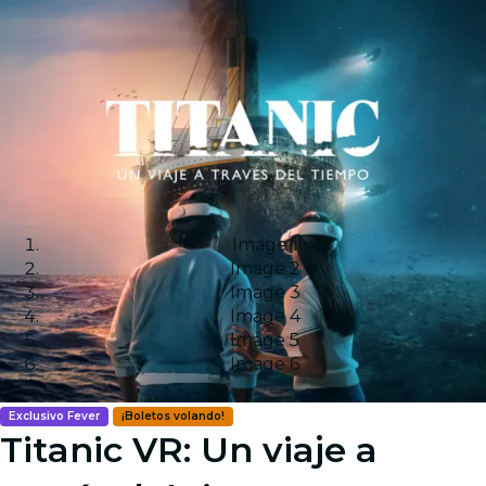
Image 1
Image 2
Image 3
Image 4
Image 5
Image 6
Exclusivo Fever
¡Boletos volando!
Titanic VR: Un viaje a