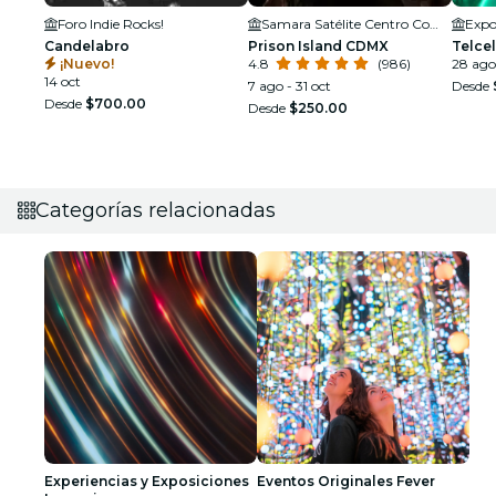
Foro Indie Rocks!
Samara Satélite Centro Comercial
Expo
Candelabro
Prison Island CDMX
Telce
¡Nuevo!
4.8
(986)
28 ago
14 oct
7 ago - 31 oct
Desde
Desde
$700.00
Desde
$250.00
Categorías relacionadas
Experiencias y Exposiciones
Eventos Originales Fever