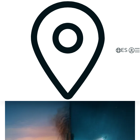
0
d
11
h
34
m
48
s
ES