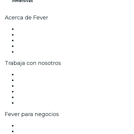
Inmersivas
Acerca de Fever
Prensa
Únete al equipo
Becas de Excelencia Fever
Tarjetas Regalo
Centro de asistencia
Trabaja con nosotros
Gestiona tu evento
Publica tu evento
Eventos y beneficios para empresas
Programa de Afiliados
Programa de embajadores e influencers
Colaboraciones de marca
Fever para negocios
Eventos privados y boletos de grupo
Beneficios corporativos