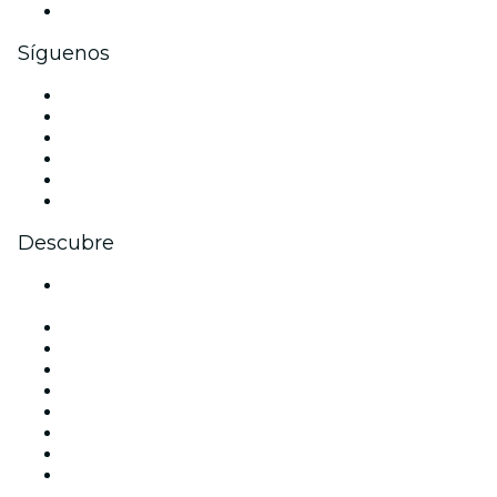
Tarjetas y cupones de regalo corporativos
Síguenos
Facebook
X (Twitter)
Instagram
TikTok
LinkedIn
Youtube
Descubre
Locales y espacios de eventos en Ciudad de México -
CDMX
México
Hoy
Mañana
Esta semana
Este fin de semana
Halloween
San Valentín
Navidad