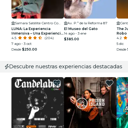
Samara Satélite Centro Comercial
Av. P.º de la Reforma 87
LUNA: La Experiencia
El Museo del Gato
The Ju
Inmersiva – Una Experiencia
14 ago - 3 ene
Robo 
de RV Inmersiva en la
4.5
(204)
Dólar
4.2
$385.00
Ciudad de México
7 ago - 3 oct
5 dic
Desde
$250.00
Desde
Descubre nuestras experiencias destacadas