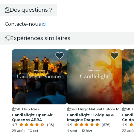
Des questions ?
Contacte-nous
ici
Expériences similaires
Mt. Helix Park
San Diego Natural History Museum
Mt. 
Candlelight Open Air :
Candlelight : Coldplay &
Candle
Queen vs ABBA
Imagine Dragons
Coldp
4.7
(48)
4.9
(676)
Drago
4.9
29 août - 10 oct.
4 sept. - 12 févr.
22 août