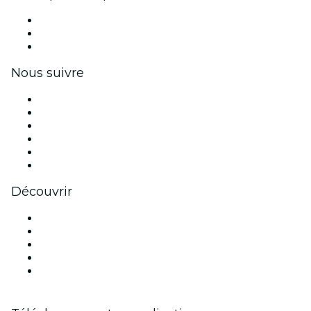
Événements privés et billets de groupe
Avantages pour les entreprises
Coupons et cartes cadeaux pour les entreprises
Nous suivre
Facebook
X (Twitter)
Instagram
TikTok
LinkedIn
Youtube
Découvrir
Lieux d'événements à San Diego
Aujourd'hui
Demain
Cette semaine
Ce week-end