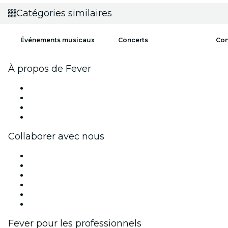
Catégories similaires
Événements musicaux
Concerts
Con
À propos de Fever
Presse
Travailler chez Fever
Cartes-cadeaux
Centre d'aide
Collaborer avec nous
Fever Zone
Publiez votre événement
Événements d'entreprise et avantages
Programme d'affiliation
Programme d'ambassadeurs et d'influenceurs
Partenariats avec des marques
Fever pour les professionnels