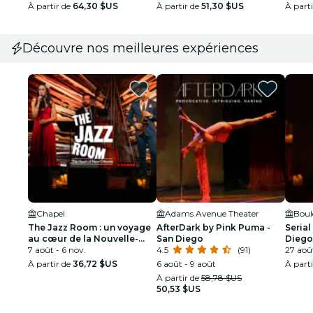
À partir de
64,30 $US
À partir de
51,30 $US
À part
Découvre nos meilleures expériences
Chapel
Adams Avenue Theater
Boul
The Jazz Room : un voyage
AfterDark by Pink Puma -
Serial
au cœur de la Nouvelle-
San Diego
Diego
Orléans
7 août - 6 nov.
4.5
(91)
27 aoû
À partir de
36,72 $US
6 août - 9 août
À part
À partir de
58,78 $US
50,53 $US