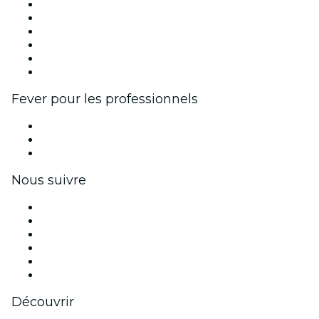
Fever Zone
Publiez votre événement
Événements d'entreprise et avantages
Programme d'affiliation
Programme d'ambassadeurs et d'influenceurs
Partenariats avec des marques
Fever pour les professionnels
Événements privés et billets de groupe
Avantages pour les entreprises
Coupons et cartes cadeaux pour les entreprises
Nous suivre
Facebook
X (Twitter)
Instagram
TikTok
LinkedIn
Youtube
Découvrir