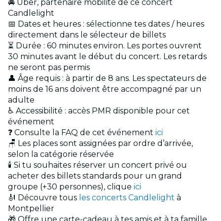
🚘 Uber, partenaire mobilité de ce concert
Candlelight
📅 Dates et heures : sélectionne tes dates / heures
directement dans le sélecteur de billets
⏳ Durée : 60 minutes environ. Les portes ouvrent
30 minutes avant le début du concert. Les retards
ne seront pas permis
👤 Âge requis : à partir de 8 ans. Les spectateurs de
moins de 16 ans doivent être accompagné par un
adulte
♿ Accessibilité : accès PMR disponible pour cet
événement
❓ Consulte la FAQ de cet événement
ici
🪑 Les places sont assignées par ordre d’arrivée,
selon la catégorie réservée
🕯️ Si tu souhaites réserver un concert privé ou
acheter des billets standards pour un grand
groupe (+30 personnes), clique
ici
🎻 Découvre tous
les concerts Candlelight
à
Montpellier
🎁 Offre une carte-cadeau à tes amis et à ta famille