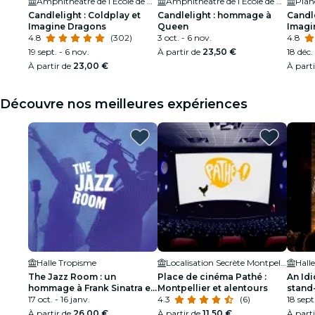
Amphithéâtre de l’École de Médecine
Amphithéâtre de l’École de Médecine
Plan
Candlelight : Coldplay et
Candlelight : hommage à
Candle
Imagine Dragons
Queen
Imagi
4.8
(302)
3 oct. - 6 nov.
4.8
19 sept. - 6 nov.
À partir de
23,50 €
18 déc.
À partir de
23,00 €
À part
Découvre nos meilleures expériences
Halle Tropisme
Localisation Secrète Montpellier
Hall
The Jazz Room : un
Place de cinéma Pathé :
An Idi
hommage à Frank Sinatra et
Montpellier et alentours
stand
à Louis Armstrong
17 oct. - 16 janv.
4.3
(6)
intére
18 sept
À partir de
26,00 €
À partir de
11,50 €
À part