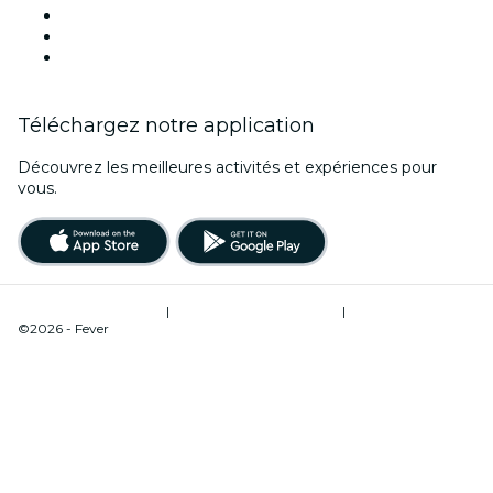
Lieux d'événements à Montpellier
France
Saint Valentin
Téléchargez notre application
Découvrez les meilleures activités et expériences pour
vous.
Conditions d’utilisation
|
Politique de confidentialité
|
Gestion des cookies
©2026 - Fever