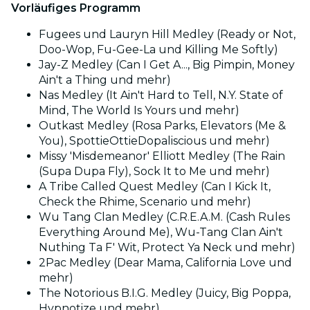
Vorläufiges Programm
Fugees und Lauryn Hill Medley (Ready or Not,
Doo-Wop, Fu-Gee-La und Killing Me Softly)
Jay-Z Medley (Can I Get A..., Big Pimpin, Money
Ain't a Thing und mehr)
Nas Medley (It Ain't Hard to Tell, N.Y. State of
Mind, The World Is Yours und mehr)
Outkast Medley (Rosa Parks, Elevators (Me &
You), SpottieOttieDopaliscious und mehr)
Missy 'Misdemeanor' Elliott Medley (The Rain
(Supa Dupa Fly), Sock It to Me und mehr)
A Tribe Called Quest Medley (Can I Kick It,
Check the Rhime, Scenario und mehr)
Wu Tang Clan Medley (C.R.E.A.M. (Cash Rules
Everything Around Me), Wu-Tang Clan Ain't
Nuthing Ta F' Wit, Protect Ya Neck und mehr)
2Pac Medley (Dear Mama, California Love und
mehr)
The Notorious B.I.G. Medley (Juicy, Big Poppa,
Hypnotize und mehr)