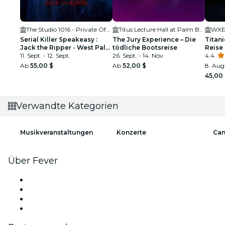
The Studio 1016 - Private Offices & Coworking in West Palm Beach
Titus Lecture Hall at Palm Beach Atlantic University
WXEL
Serial Killer Speakeasy :
The Jury Experience – Die
Titani
Jack the Ripper - West Palm
tödliche Bootsreise
Reise
Beach
11. Sept. - 12. Sept.
26. Sept. - 14. Nov.
4.4
Ab
55,00 $
Ab
52,00 $
8. Aug
45,00
Verwandte Kategorien
Musikveranstaltungen
Konzerte
Can
Über Fever
Presse
Wir stellen ein!
Geschenkgutscheine
Hilfe-Center