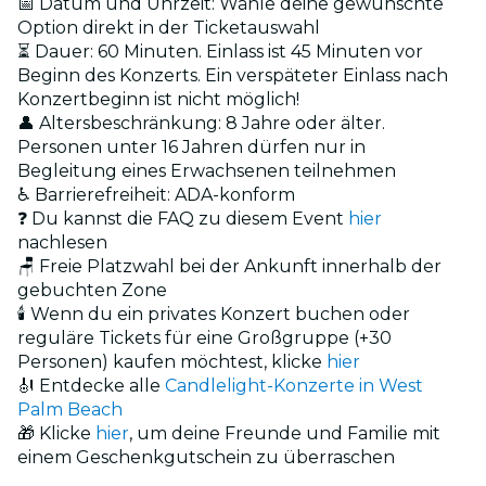
📅 Datum und Uhrzeit: Wähle deine gewünschte
Option direkt in der Ticketauswahl
⏳ Dauer: 60 Minuten. Einlass ist 45 Minuten vor
Beginn des Konzerts. Ein verspäteter Einlass nach
Konzertbeginn ist nicht möglich!
👤 Altersbeschränkung: 8 Jahre oder älter.
Personen unter 16 Jahren dürfen nur in
Begleitung eines Erwachsenen teilnehmen
♿ Barrierefreiheit: ADA-konform
❓ Du kannst die FAQ zu diesem Event
hier
nachlesen
🪑 Freie Platzwahl bei der Ankunft innerhalb der
gebuchten Zone
🕯️ Wenn du ein privates Konzert buchen oder
reguläre Tickets für eine Großgruppe (+30
Personen) kaufen möchtest, klicke
hier
🎻 Entdecke alle
Candlelight-Konzerte in West
Palm Beach
🎁 Klicke
hier
, um deine Freunde und Familie mit
einem Geschenkgutschein zu überraschen