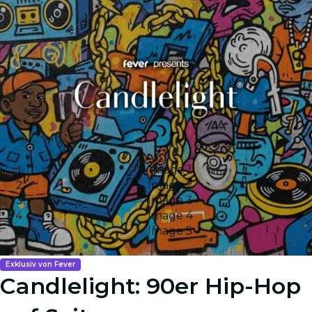
Image 1
Image 2
Image 3
Image 4
Image 5
Exklusiv von Fever
Candlelight: 90er Hip-Hop