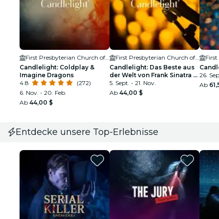
First Presbyterian Church of WPB
First Presbyterian Church of WPB
Candlelight: Coldplay &
Candlelight: Das Beste aus
Candl
Imagine Dragons
der Welt von Frank Sinatra &
26. Sept
4.8
(272)
Nat King Cole
5. Sept. - 21. Nov.
Ab
61,
6. Nov. - 20. Feb.
Ab
44,00 $
Ab
44,00 $
Entdecke unsere Top-Erlebnisse