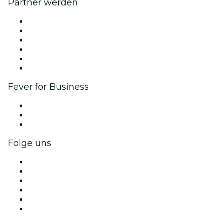
Partner werden
Fever Zone
Veröffentliche dein Event
Firmenevents & -vorteile
Affiliate-Programm
Botschafter & Influencer-Programm
Markenpartnerschaften
Fever for Business
Privatveranstaltungen & Gruppentickets
Firmenvorteile
Firmengeschenkkarten und -gutscheine
Folge uns
Facebook
X (Twitter)
Instagram
TikTok
LinkedIn
YouTube