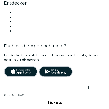
Entdecken
Veranstaltungsorte in West Palm Beach
Heute
Morgen
Diese Woche
Dieses Wochenende
Du hast die App noch nicht?
Entdecke bevorstehende Erlebnisse und Events, die am
besten zu dir passen.
Allgemeine Geschäftsbedingungen
|
Datenschutzerklärung
|
Do Not Sell My Personal Information / Cookies Management
©2026 - Fever
Tickets