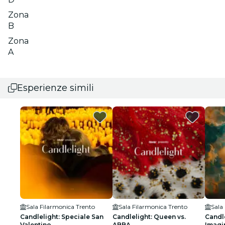
Zona
B
Zona
A
Esperienze simili
Sala Filarmonica Trento
Sala Filarmonica Trento
Sala
Candlelight: Speciale San
Candlelight: Queen vs.
Candle
Valentino
ABBA
Imagi