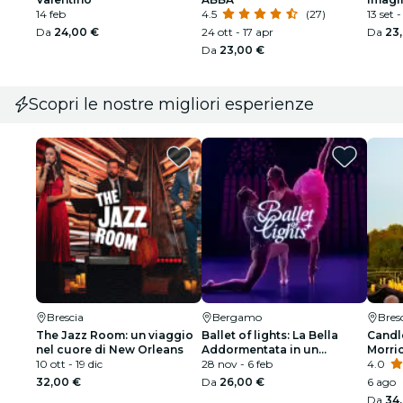
14 feb
4.5
(27)
13 set 
Da
24,00 €
24 ott - 17 apr
Da
23
Da
23,00 €
Scopri le nostre migliori esperienze
Brescia
Bergamo
Bres
The Jazz Room: un viaggio
Ballet of lights: La Bella
Candle
nel cuore di New Orleans
Addormentata in un
Morri
10 ott - 19 dic
affascinante spettacolo di
28 nov - 6 feb
sonor
4.0
luci
32,00 €
Da
26,00 €
6 ago
Da
34