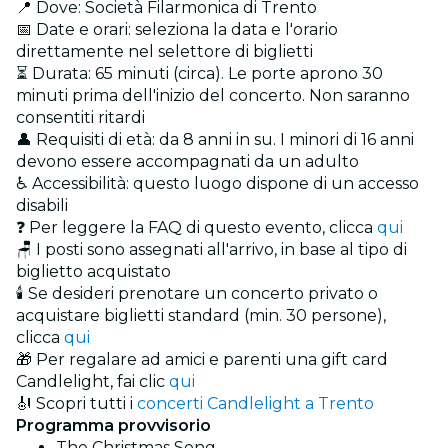
📍 Dove: Società Filarmonica di Trento
📅 Date e orari: seleziona la data e l'orario
direttamente nel selettore di biglietti
⏳ Durata: 65 minuti (circa). Le porte aprono 30
minuti prima dell'inizio del concerto. Non saranno
consentiti ritardi
👤 Requisiti di età: da 8 anni in su. I minori di 16 anni
devono essere accompagnati da un adulto
♿ Accessibilità: questo luogo dispone di un accesso
disabili
❓ Per leggere la FAQ di questo evento, clicca
qui
🪑 I posti sono assegnati all'arrivo, in base al tipo di
biglietto acquistato
🕯️ Se desideri prenotare un concerto privato o
acquistare biglietti standard (min. 30 persone),
clicca
qui
🎁 Per regalare ad amici e parenti una gift card
Candlelight, fai clic
qui
🎻 Scopri tutti i
concerti Candlelight a Trento
Programma provvisorio
The Christmas Song