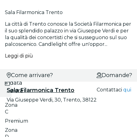
Sala Filarmonica Trento
La città di Trento conosce la Società Filarmonica per
il suo splendido palazzo in via Giuseppe Verdi e per
la qualità dei concertisti che si susseguono sul suo
palcoscenico. Candlelight offre un'oppor...
Leggi di più
Scegli
Come arrivare?
Domande?
data
Sala Filarmonica Trento
Contattaci
qui
e ora
Via Giuseppe Verdi, 30, Trento, 38122
Zona
C
Premium
Zona
D