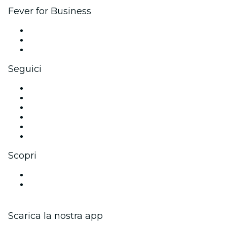
Fever for Business
Eventi privati e biglietti di gruppo
Benefit aziendali
Gift card e voucher aziendali
Seguici
Facebook
X (Twitter)
Instagram
TikTok
LinkedIn
Youtube
Scopri
Luoghi a Trento
Italia
Scarica la nostra app