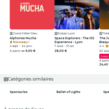
Grand Hôtel-Dieu
Eclipso Lyon
Alphonse Mucha
Space Explorers : The ISS
The J
Nouveau !
Experience - Lyon
Braqu
4 sept. - 24 janv.
7 août - 31 oct.
dollar
4.4
À partir de
9,00 €
28,00 €
30 août
Jusqu'
À part
24,40
Catégories similaires
Spectacles
Ballet of Lights
Spe