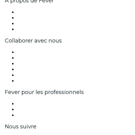
À propos de Fever
Presse
Travailler chez Fever
Cartes-cadeaux
Centre d'aide
Collaborer avec nous
Fever Zone
Publiez votre événement
Événements d'entreprise et avantages
Programme d'affiliation
Programme d'ambassadeurs et d'influenceurs
Partenariats avec des marques
Fever pour les professionnels
Événements privés et billets de groupe
Avantages pour les entreprises
Coupons et cartes cadeaux pour les entreprises
Nous suivre