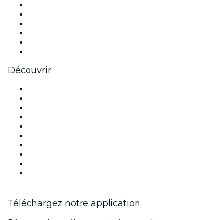
Facebook
X (Twitter)
Instagram
TikTok
LinkedIn
Youtube
Découvrir
Lieux d'événements à Lyon
France
Aujourd'hui
Demain
Cette semaine
Ce week-end
Halloween
Saint Valentin
Noël
Fête des mères
Téléchargez notre application