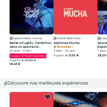
Espace Albert Camus
Grand Hôtel-Dieu
Ecli
Ballet of Lights : Cendrillon
Alphonse Mucha
Space 
dans un spectacle
Nouveau !
Exper
étincelant
29 août - 14 févr.
4 sept. - 24 janv.
7 août 
À partir de
9,00 €
28,00
Jusqu'à 10 % de réduction
À partir de
20,50 €
18,45 €
Découvre nos meilleures expériences