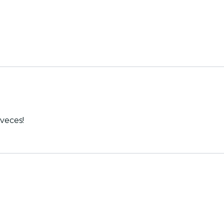
! Volveria mil veces!