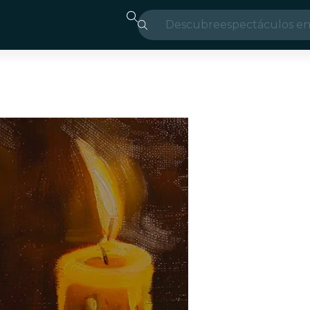
Descubre
espectáculos en
Madrid
candlelight
Londres
experiencias y 
São Paulo
exposiciones
Seúl
recorridos por l
conciertos