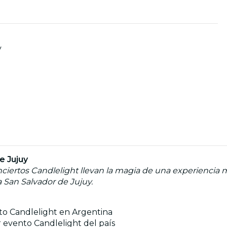
y
e Jujuy
nciertos Candlelight llevan la magia de una experiencia m
 San Salvador de Jujuy.
ento Candlelight en Argentina
r evento Candlelight del país