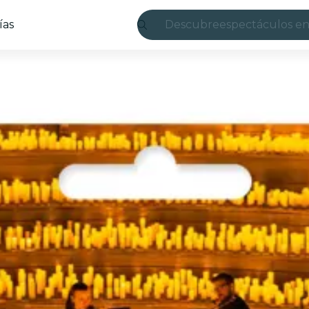
ías
Descubre
espectáculos en
Madrid
candlelight
Londres
experiencias y 
São Paulo
exposiciones
Seúl
recorridos por l
conciertos