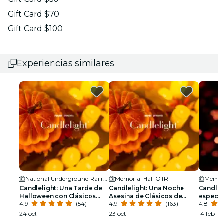
Gift Card $70
Gift Card $100
Experiencias similares
National Underground Railroad Freedom Center
Memorial Hall OTR
Memo
Candlelight: Una Tarde de
Candlelight: Una Noche
Candle
Halloween con Clásicos
Asesina de Clásicos de
especi
Embrujados
4.9
(54)
Halloween
4.9
(163)
4.8
24 oct
23 oct
14 feb