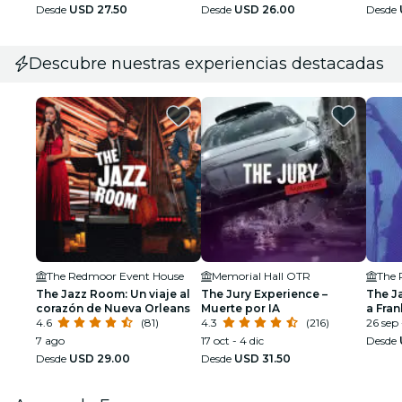
Desde
USD 27.50
Desde
USD 26.00
Desde
Descubre nuestras experiencias destacadas
The Redmoor Event House
Memorial Hall OTR
The 
The Jazz Room: Un viaje al
The Jury Experience –
The J
corazón de Nueva Orleans
Muerte por IA
a Fran
4.6
(81)
4.3
(216)
Armst
26 sep 
7 ago
17 oct - 4 dic
Desde
Desde
USD 29.00
Desde
USD 31.50