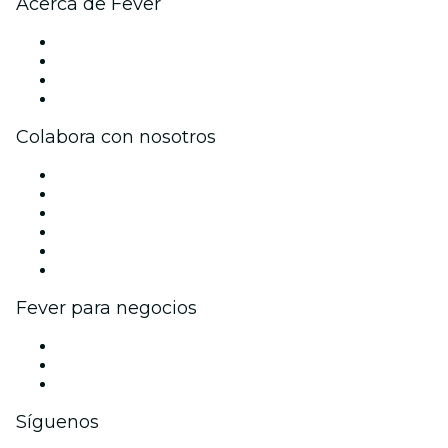
Acerca de Fever
Prensa
Únete al equipo
Tarjetas Regalo
Centro de asistencia
Colabora con nosotros
Gestiona tu evento
Publica tu evento
Eventos y beneficios para empresas
Programa de Afiliados
Programa de embajadores e influencers
Colaboraciones de marca
Fever para negocios
Eventos privados y entradas de grupo
Beneficios corporativos
Tarjetas y cupones de regalo corporativos
Síguenos