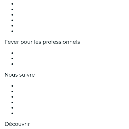
Fever Zone
Publiez votre événement
Événements d'entreprise et avantages
Programme d'affiliation
Programme d'ambassadeurs et d'influenceurs
Partenariats avec des marques
Fever pour les professionnels
Événements privés et billets de groupe
Avantages pour les entreprises
Coupons et cartes cadeaux pour les entreprises
Nous suivre
Facebook
X (Twitter)
Instagram
TikTok
LinkedIn
Youtube
Découvrir