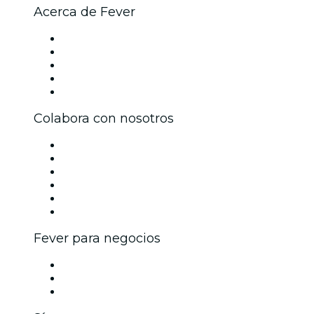
Acerca de Fever
Prensa
Únete al equipo
Becas de Excelencia
Tarjetas Regalo
Centro de asistencia
Colabora con nosotros
Gestiona tu evento
Publica tu evento
Eventos y beneficios para empresas
Programa de Afiliados
Programa de embajadores e influencers
Colaboraciones de marca
Fever para negocios
Eventos privados y entradas de grupo
Beneficios corporativos
Tarjetas y cupones de regalo corporativos