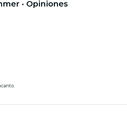
immer
· Opiniones
ncanto.