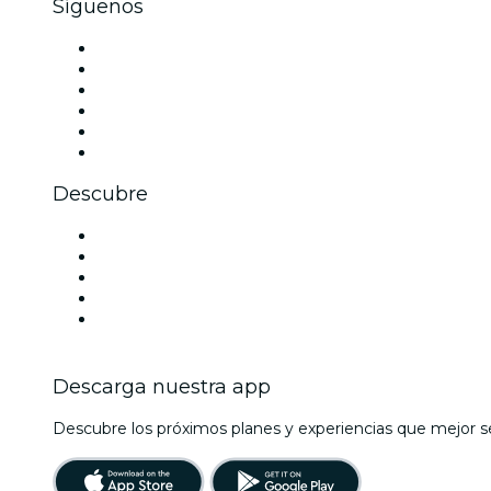
Síguenos
Facebook
X (Twitter)
Instagram
TikTok
LinkedIn
Youtube
Descubre
Locales y espacios de eventos en Santander
España
Halloween
La La Love You
Viva Suecia
Descarga nuestra app
Descubre los próximos planes y experiencias que mejor se