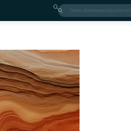
Descubre
espectáculos en
Madrid
candlelight
Londres
experiencias y 
São Paulo
exposiciones
Seúl
recorridos por l
conciertos