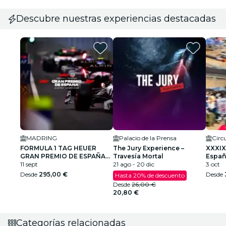
Descubre nuestras experiencias destacadas
MADRING
Palacio de la Prensa
FORMULA 1 TAG HEUER
The Jury Experience –
XXXIX
GRAN PREMIO DE ESPAÑA
Travesía Mortal
Españ
2026
11 sept
21 ago - 20 dic
Cami
3 oct
Desde
295,00 €
Desde
Hasta 20% de descuento
Desde
26,00 €
20,80 €
Categorías relacionadas