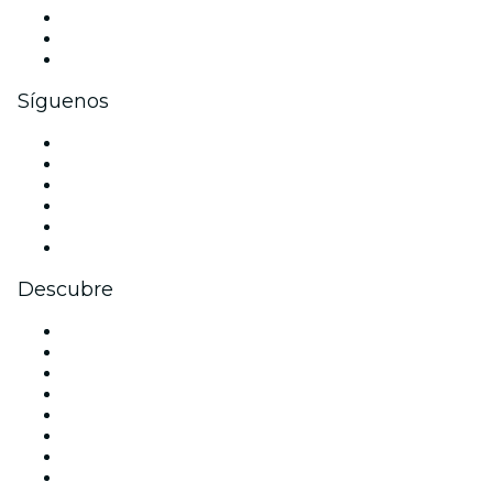
Eventos privados y entradas de grupo
Beneficios corporativos
Tarjetas y cupones de regalo corporativos
Síguenos
Facebook
X (Twitter)
Instagram
TikTok
LinkedIn
Youtube
Descubre
Locales y espacios de eventos en Madrid
España
Hoy
Mañana
Esta semana
Este fin de semana
Halloween
San Valentín