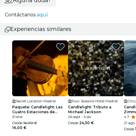
¿Alguna duda?
Contáctanos
aquí
Experiencias similares
Secret Location Madrid
Four Seasons Hotel Madrid
Círcu
Paquete: Candlelight: Las
Candlelight: Tributo a
Candle
Cuatro Estaciones de
Michael Jackson
Zimm
Vivaldi + Ballet of Lights
31 ene
26 sept - 5 dic
4.7
Desde
16,00 €
Desde
24,50 €
21 ago 
16,00 €
Desde