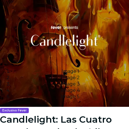
Image 1
Image 2
Image 3
Image 4
Image 5
Exclusivo Fever
Candlelight: Las Cuatro