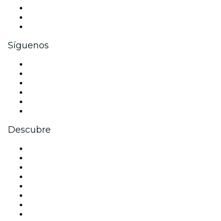
Eventos privados y entradas de grupo
Beneficios corporativos
Tarjetas y cupones de regalo corporativos
Síguenos
Facebook
X (Twitter)
Instagram
TikTok
LinkedIn
Youtube
Descubre
Locales y espacios de eventos en Madrid
España
Hoy
Mañana
Esta semana
Este fin de semana
Halloween
San Valentín