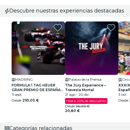
Descubre nuestras experiencias destacadas
MADRING
Palacio de la Prensa
FORMULA 1 TAG HEUER
The Jury Experience –
XXXIX
GRAN PREMIO DE ESPAÑA
Travesía Mortal
Españ
2026
11 sept
21 ago - 20 dic
Cami
3 oct
Desde
295,00 €
Desde
Hasta 20% de descuento
Desde
26,00 €
20,80 €
Categorías relacionadas