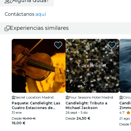
¿Alguna duda?
Contáctanos
aquí
Experiencias similares
Secret Location Madrid
Four Seasons Hotel Madrid
Círcu
Paquete: Candlelight: Las
Candlelight: Tributo a
Candle
Cuatro Estaciones de
Michael Jackson
Zimm
Vivaldi + Ballet of Lights
31 ene
26 sept - 5 dic
4.7
Desde
16,00 €
Desde
24,50 €
21 ago 
16,00 €
Desde