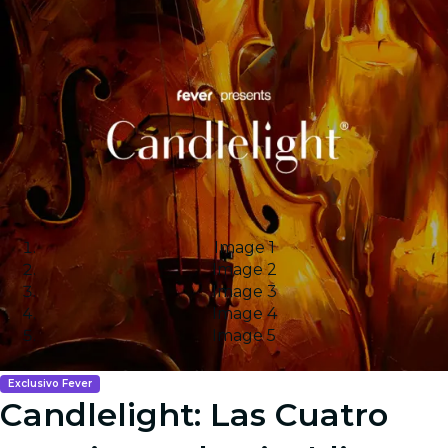
Image 1
Image 2
Image 3
Image 4
Image 5
Exclusivo Fever
Candlelight: Las Cuatro