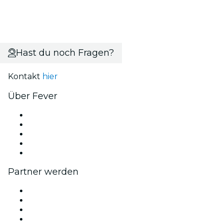
Hast du noch Fragen?
Kontakt
hier
Über Fever
Presse
Wir stellen ein!
Impressum
Geschenkgutscheine
Hilfe-Center
Partner werden
Fever Zone
Veröffentliche dein Event
Firmenevents & -vorteile
Partnerprogramm