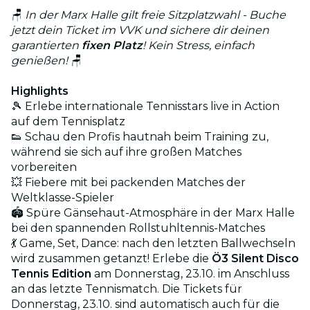
🪑
In der Marx Halle gilt freie Sitzplatzwahl - Buche
jetzt dein Ticket im VVK und sichere dir deinen
garantierten
fixen Platz
! Kein Stress, einfach
genießen!
🪑
Highlights
🎾 Erlebe internationale Tennisstars live in Action
auf dem Tennisplatz
👟 Schau den Profis hautnah beim Training zu,
während sie sich auf ihre großen Matches
vorbereiten
💥 Fiebere mit bei packenden Matches der
Weltklasse-Spieler
🏟️ Spüre Gänsehaut-Atmosphäre in der Marx Halle
bei den spannenden Rollstuhltennis-Matches
💃 Game, Set, Dance: nach den letzten Ballwechseln
wird zusammen getanzt! Erlebe die
Ö3 Silent Disco
Tennis Edition
am Donnerstag, 23.10. im Anschluss
an das letzte Tennismatch. Die Tickets für
Donnerstag, 23.10. sind automatisch auch für die