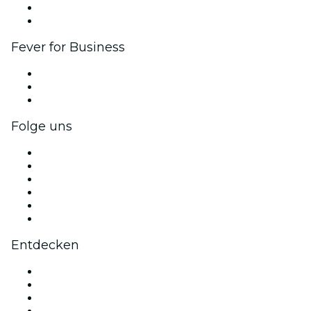
Botschafter & Influencer-Programm
Markenpartnerschaften
Fever for Business
Privatveranstaltungen & Gruppentickets
Firmenvorteile
Firmengeschenkkarten und -gutscheine
Folge uns
Facebook
X (Twitter)
Instagram
TikTok
LinkedIn
YouTube
Entdecken
Veranstaltungsorte in Wien
Österreich
Heute
Morgen