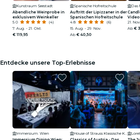
Kunstraum Seestadt
Spanische Hofreitschule
Abendliche Weinprobe in
Auftritt der Lipizzaner in der
Candl
exklusivem Weinkeller
Spanischen Hofreitschule
Video
5.0
(4)
4.8
(6)
21. Nov
7. Aug. - 21. Okt.
15. Aug. - 29. Nov.
Ab
€ 
€ 119,95
Ab
€ 40,50
Entdecke unsere Top-Erlebnisse
Immersium: Wien
House of Strauss Klassische Konzerte & Museum
Lore
Immersium Dining Wien:
Classics of Austria - Das
The Ju