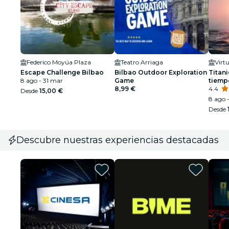
Federico Moyúa Plaza
Teatro Arriaga
Escape Challenge Bilbao
Bilbao Outdoor Exploration
Titani
8 ago - 31 mar
Game
tiemp
8,99 €
4.4
Desde
15,00 €
8 ago -
Desde
Descubre nuestras experiencias destacadas