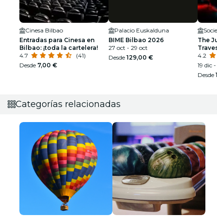
Cinesa Bilbao
Palacio Euskalduna
Entradas para Cinesa en
BIME Bilbao 2026
The Ju
Bilbao: ¡toda la cartelera!
27 oct - 29 oct
Traves
4.7
(41)
4.2
Desde
129,00 €
Desde
7,00 €
19 dic 
Desde
Categorías relacionadas