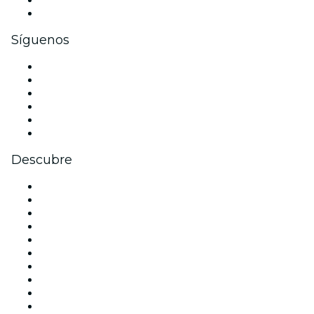
Tarjetas y cupones de regalo corporativos
Síguenos
Facebook
X (Twitter)
Instagram
TikTok
LinkedIn
Youtube
Descubre
Locales y espacios de eventos en Bilbao
España
Hoy
Mañana
Esta semana
Este fin de semana
Halloween
San Valentín
Navidad
La La Love You