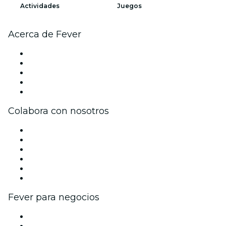
Actividades
Juegos
Acerca de Fever
Prensa
Únete al equipo
Becas de Excelencia
Tarjetas Regalo
Centro de asistencia
Colabora con nosotros
Gestiona tu evento
Publica tu evento
Eventos y beneficios para empresas
Programa de Afiliados
Programa de embajadores e influencers
Colaboraciones de marca
Fever para negocios
Eventos privados y entradas de grupo
Beneficios corporativos