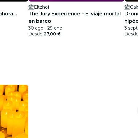
Eltzhof
Gal
hora...
The Jury Experience – El viaje mortal
Dron
en barco
hipó
30 ago - 29 ene
3 sept
Desde
27,00 €
Desd