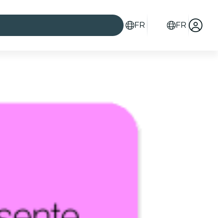
FR
FR