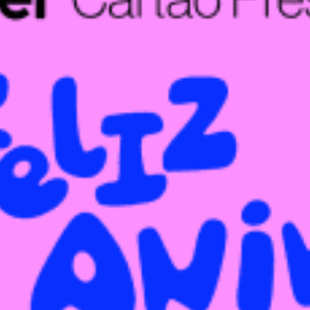
restaurants
cinéma