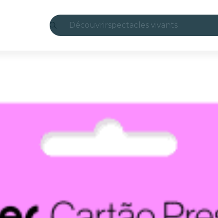
Découvrir
spectacles vivants
Madrid
Candlelight
Londres
expériences et villes
São Paulo
expositions
Séoul
visites urbaines
concerts