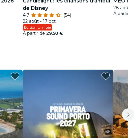
e 2026
Candlelight : les chansons d’amour
MEO KAL
28 août - 3
de Disney
À partir de
4.7
(54)
22 août - 17 oct.
Édition Limitée
À partir de
29,50 €