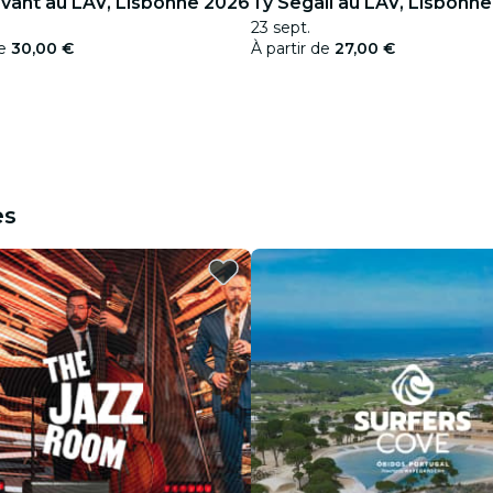
evant au LAV, Lisbonne 2026
Ty Segall au LAV, Lisbonn
23 sept.
de
30,00 €
À partir de
27,00 €
es